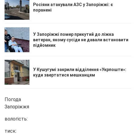
Росіяни атакували АЗС у Запоріжжі: є
поранені
У Запоріжжі помер прикутий до ліжка
ветеран, якому сусіди не давали встановити
підйомник
У Кушугумі закрили відділення «Укрпошти»:
куди звертатися мешканцям
Погода
Запоріжжя
вологість:
тиск: