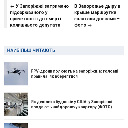
← У Запоріжжі затримано
В Запорожье дыру в
підозрюваного у
крыше маршрутки
причетності до смерті
залатали досками –
колишнього депутата
фото
→
НАЙБІЛЬШ ЧИТАЮТЬ
FPV-дрони полюють на запоріжців: головні
правила, як вберегтися
Як декілька будинків у США: у Запоріжжі
продають найдорожчу квартиру (ФОТО)