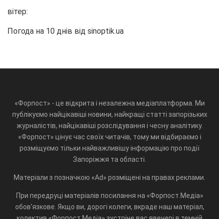
вітер:
Погода на 10 днів від
sinoptik.ua
«Форпост» - це відкрита і незалежна медіаплатформа. Ми
публікуємо найцікавіші новини, найкращі статті запорізьких
журналістів, найцікавіші розслідування і чесну аналітику.
«Форпост» цінує час своїх читачів, тому ми відбираємо і
розміщуємо тільки найважливішу інформацію про події
Запоріжжя та області.
Матеріали з позначкою «Ad» розміщені на правах реклами.
При передруці матеріалів посилання на «Форпост.Медіа»
обов'язкове. Якщо ви, дорогі колеги, вкраде наш матеріал,
колектив «Форпост.Медіа» зустріне вас ввечері в темній