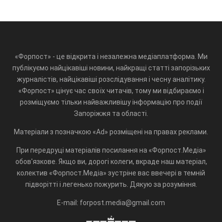
«Форпост» - це відкрита і незалежна медіаплатформа. Ми
публікуємо найцікавіші новини, найкращі статті запорізьких
журналістів, найцікавіші розслідування і чесну аналітику.
«Форпост» цінує час своїх читачів, тому ми відбираємо і
розміщуємо тільки найважливішу інформацію про події
Запоріжжя та області.
Матеріали з позначкою «Ad» розміщені на правах реклами.
При передруці матеріалів посилання на «Форпост.Медіа»
обов'язкове. Якщо ви, дорогі колеги, вкраде наш матеріал,
колектив «Форпост.Медіа» зустріне вас ввечері в темній
підворітті і легенько пожурить. Дякую за розуміння.
E-mail: forpost.media@gmail.com