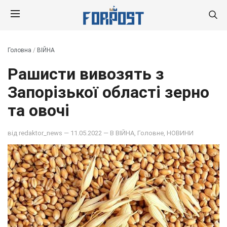
Головна
/
ВІЙНА
Рашисти вивозять з
Запорізької області зерно
та овочі
від
redaktor_news
— 11.05.2022 — В
ВІЙНА
,
Головне
,
НОВИНИ