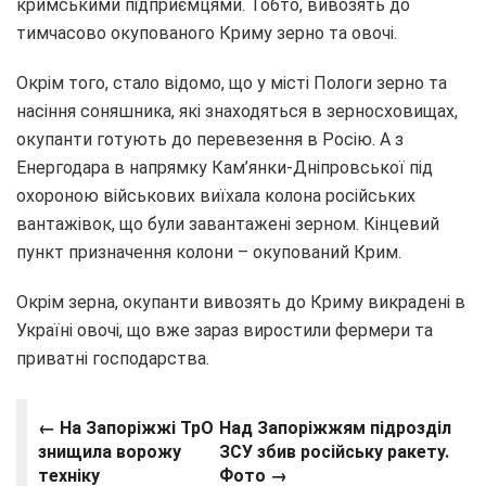
кримськими підприємцями. Тобто, вивозять до
тимчасово окупованого Криму зерно та овочі.
Окрім того, стало відомо, що у місті Пологи зерно та
насіння соняшника, які знаходяться в зерносховищах,
окупанти готують до перевезення в Росію. А з
Енергодара в напрямку Кам’янки-Дніпровської під
охороною військових виїхала колона російських
вантажівок, що були завантажені зерном. Кінцевий
пункт призначення колони – окупований Крим.
Окрім зерна, окупанти вивозять до Криму викрадені в
Україні овочі, що вже зараз виростили фермери та
приватні господарства.
← На Запоріжжі ТрО
Над Запоріжжям підрозділ
знищила ворожу
ЗСУ збив російську ракету.
техніку
Фото →