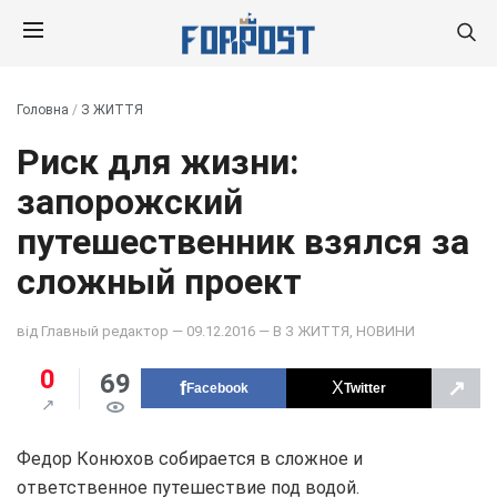
Головна
/
З ЖИТТЯ
Риск для жизни:
запорожский
путешественник взялся за
сложный проект
від
Главный редактор
— 09.12.2016 — В
З ЖИТТЯ
,
НОВИНИ
0
69
↗
Facebook
Twitter
Федор Конюхов собирается в сложное и
ответственное путешествие под водой.