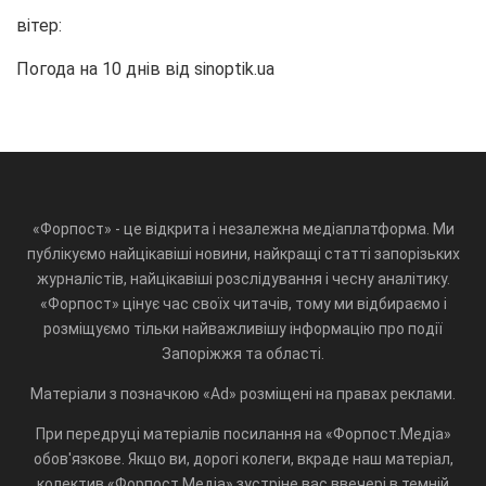
вітер:
Погода на 10 днів від
sinoptik.ua
«Форпост» - це відкрита і незалежна медіаплатформа. Ми
публікуємо найцікавіші новини, найкращі статті запорізьких
журналістів, найцікавіші розслідування і чесну аналітику.
«Форпост» цінує час своїх читачів, тому ми відбираємо і
розміщуємо тільки найважливішу інформацію про події
Запоріжжя та області.
Матеріали з позначкою «Ad» розміщені на правах реклами.
При передруці матеріалів посилання на «Форпост.Медіа»
обов'язкове. Якщо ви, дорогі колеги, вкраде наш матеріал,
колектив «Форпост.Медіа» зустріне вас ввечері в темній