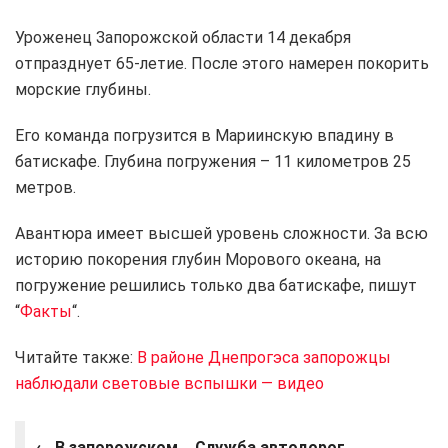
Уроженец Запорожской области 14 декабря
отпразднует 65-летие. После этого намерен покорить
морские глубины.
Его команда погрузится в Мариинскую впадину в
батискафе. Глубина погружения – 11 километров 25
метров.
Авантюра имеет высшей уровень сложности. За всю
историю покорения глубин Морового океана, на
погружение решились только два батискафе, пишут
“
Факты
“.
Читайте также:
В районе Днепрогэса запорожцы
наблюдали световые вспышки — видео
←
В запорожском
Служба автодорог