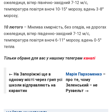
ожеледиця, вітер північно-західний 7-12 м/с,
температура повітря вночі 10-15° морозу, вдень 3-8°
морозу;
10 лютого
– Мінлива хмарність, без опадів, на дорогах
ожеледиця, вітер південно-західний 7-12 м/с,
температура повітря вночі 6-11° морозу, вдень 0-5°
тепла.
Тільки обране для вас у нашому телеграм
каналі
← На Запоріжжі ще в
Марія Пархоменко
–
одному місті через грип усі
про те, чому
школи відправляють на
Зеленський – не
карантин
Рузвельт →