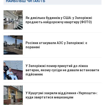
НАЙБІЛЬШ ЧИТАЮТЬ
Як декілька будинків у США: у Запоріжжі
продають найдорожчу квартиру (ФОТО)
Росіяни атакували АЗС у Запоріжжі: є
поранені
У Запоріжжі помер прикутий до ліжка
ветеран, якому сусіди не давали встановити
підйомник
У Кушугумі закрили відділення «Укрпошти»:
куди звертатися мешканцям