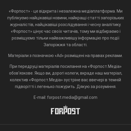
«Форпост» - це відкрита і незалежна медіаплатформа. Ми
публікуємо найцікавіші новини, найкращі статті запорізьких
журналістів, найцікавіші розслідування і чесну аналітику.
«Форпост» цінує час своїх читачів, тому ми відбираємо і
розміщуємо тільки найважливішу інформацію про події
Запоріжжя та області.
Матеріали з позначкою «Ad» розміщені на правах реклами.
При передруці матеріалів посилання на «Форпост.Медіа»
обов'язкове. Якщо ви, дорогі колеги, вкраде наш матеріал,
колектив «Форпост.Медіа» зустріне вас ввечері в темній
підворітті і легенько пожурить. Дякую за розуміння.
E-mail: forpost.media@gmail.com