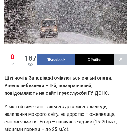
0
187
↗
Facebook
Twitter
Цієї ночі в Запоріжжі очікуються сильні опади.
Рівень небезпеки – II-й, помаранчевий,
повідомляють на сайті пресслужби ГУ ДСНС.
У місті йтиме сніг, сильна хуртовина, ожеледь,
налипання мокрого снігу; на дорогах – ожеледиця,
снігові замети. Вітер – північно-східний (15-20 м/с,
місцями пориви – до 25 м/с).