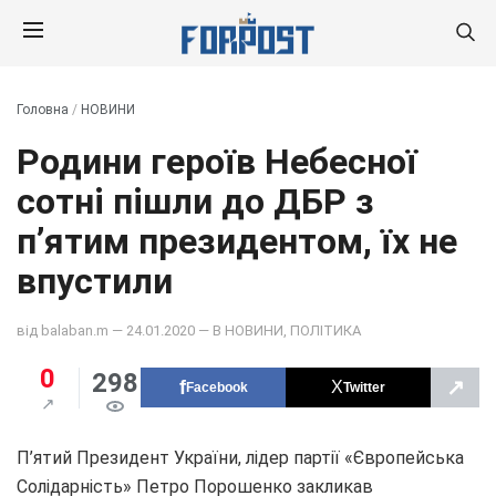
Головна
/
НОВИНИ
Родини героїв Небесної
сотні пішли до ДБР з
п’ятим президентом, їх не
впустили
від
balaban.m
— 24.01.2020 — В
НОВИНИ
,
ПОЛІТИКА
0
298
↗
Facebook
Twitter
П’ятий Президент України, лідер партії «Європейська
Солідарність» Петро Порошенко закликав