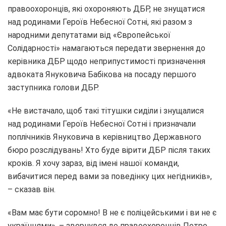
правоохоронців, які охороняють ДБР, не знущатися
над родинами Героїв Небесної Сотні, які разом з
народними депутатами від «Європейської
Солідарності» намагаються передати звернення до
керівника ДБР щодо неприпустимості призначення
адвоката Януковича Бабікова на посаду першого
заступника голови ДБР.
«Не вистачало, щоб такі тітушки сиділи і знущалися
над родинами Героїв Небесної Сотні і призначали
поплічників Януковича в керівництво Державного
бюро розслідувань! Хто буде вірити ДБР після таких
кроків. Я хочу зараз, від імені нашої команди,
вибачитися перед вами за поведінку цих негідників»,
– сказав він.
«Вам має бути соромно! В не є поліцейськими і ви не є
українцями», – звернувся до правоохоронців Петро