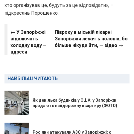
хто організував це, будуть за це відповідати», –
підкреслив Порошенко.
← У Запоріжжі
Півроку в міській лікарні
відключать
Запоріжжя лежить чоловік, бо
холодну воду –
більше нікуди йти, — відео →
адреси
НАЙБІЛЬШ ЧИТАЮТЬ
Як декілька будинків у США: у Запоріжжі
продають найдорожчу квартиру (ФОТО)
Росіяни атакували АЗС у Запоріжжі: є