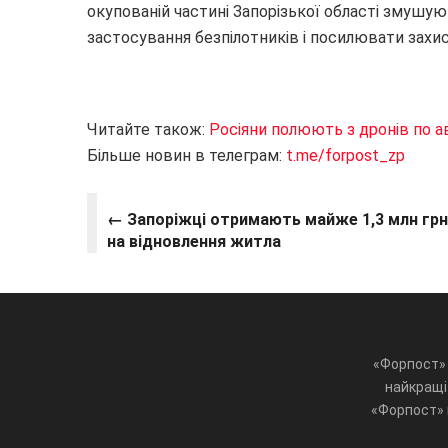
окупованій частині Запорізької області змушу
застосування безпілотників і посилювати захис
Читайте також:
Росіяни полюють з дронів по а
Більше новин в телеграм:
t.me/forpost_zp
← Запоріжці отримають майже 1,3 млн грн
на відновлення житла
«Форпост» 
найкращі 
«Форпост» ц