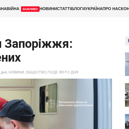
ВНА
ВІЙНА
НОВИНИ
СТАТТІ
БЛОГИ
УКРАЇНА
ПРО НАС
КОН
ВАЖЛИВО
и Запоріжжя:
ених
 дня
,
НОВИНИ
,
ОБЩЕСТВО
,
ПОДІЇ
,
ФОТО ДНЯ