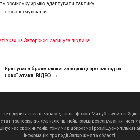
ють російську армію адаптувати тактику
т своїх комунікацій.
втівках на Запоріжжі: загинула людина
Врятувала бронеплівка: запоріжці про наслідки
нової атаки. ВІДЕО →
- це відкрита і незалежна медіаплатформа. Ми публікуємо найцікав
статті запорізьких журналістів, найцікавіші розслідування і чесну 
інує час своїх читачів, тому ми відбираємо і розміщуємо тільки н
інформацію про події Запоріжжя та області.