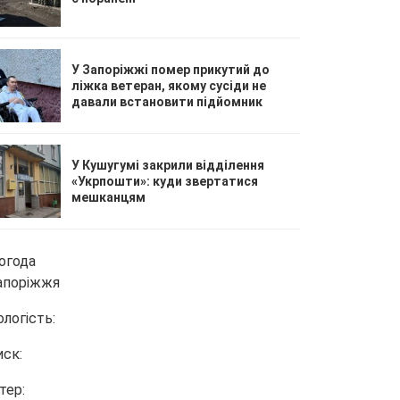
У Запоріжжі помер прикутий до
ліжка ветеран, якому сусіди не
давали встановити підйомник
У Кушугумі закрили відділення
«Укрпошти»: куди звертатися
мешканцям
огода
апоріжжя
ологість:
иск:
тер: