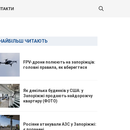
ТАКТИ
НАЙБІЛЬШ ЧИТАЮТЬ
FPV-дрони полюють на запоріжців:
головні правила, як вберегтися
Як декілька будинків у США: у
Запоріжжі продають найдорожчу
квартиру (ФОТО)
Росіяни атакували АЗС у Запоріжжі:
є поранені