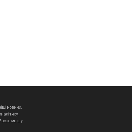
іші новини,
аналітику.
айважливішу