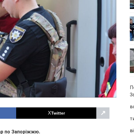
П
З
в
↗
Twitter
т
ві
дар по Запоріжжю.