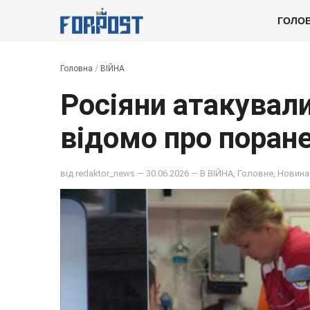
ГОЛО
Головна
/
ВІЙНА
Росіяни атакувал
відомо про поран
від
redaktor_news
— 30.06.2026 — В
ВІЙНА
,
Головне
,
Новина