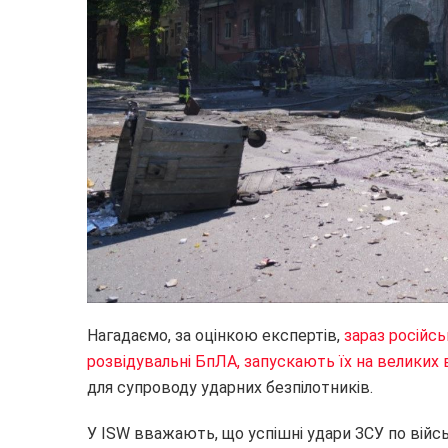
Нагадаємо, за оцінкою експертів,
зараз російс
розвідувальні БпЛА, запускають їх на великих 
для супроводу ударних безпілотників.
У ISW вважають, що успішні удари ЗСУ по війсь