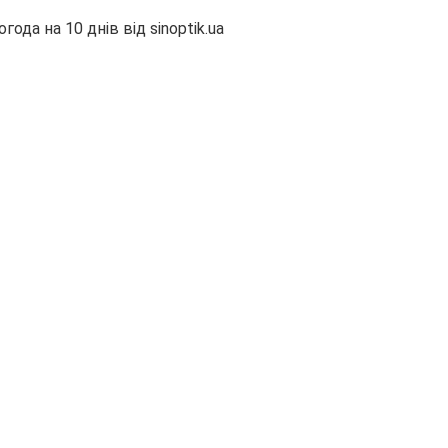
огода на 10 днів від
sinoptik.ua