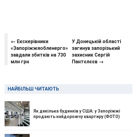
← Екскерівники
У Донецькій області
«Запоріжжяобленерго»
загинув запорізький
завдали збитків на 730
захисник Сергій
млн грн
Пантєлєєв →
НАЙБІЛЬШ ЧИТАЮТЬ
Як декілька будинків у США: у Запоріжжі
продають найдорожчу квартиру (ФОТО)