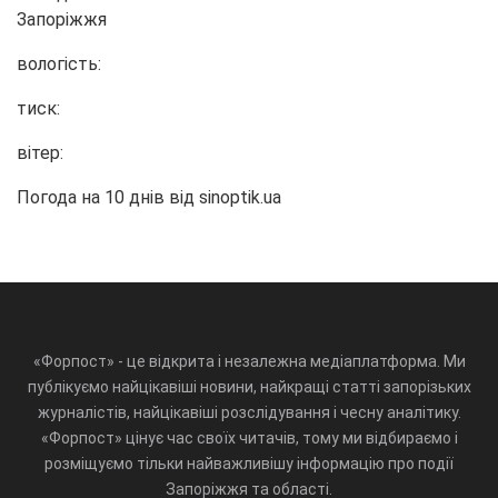
Запоріжжя
вологість:
тиск:
вітер:
Погода на 10 днів від
sinoptik.ua
«Форпост» - це відкрита і незалежна медіаплатформа. Ми
публікуємо найцікавіші новини, найкращі статті запорізьких
журналістів, найцікавіші розслідування і чесну аналітику.
«Форпост» цінує час своїх читачів, тому ми відбираємо і
розміщуємо тільки найважливішу інформацію про події
Запоріжжя та області.