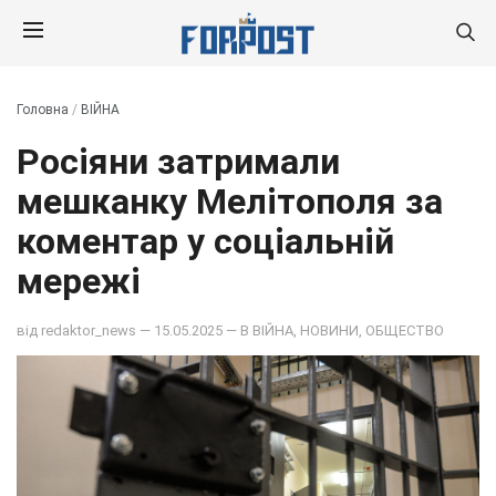
Головна
/
ВІЙНА
Росіяни затримали
мешканку Мелітополя за
коментар у соціальній
мережі
від
redaktor_news
— 15.05.2025 — В
ВІЙНА
,
НОВИНИ
,
ОБЩЕСТВО