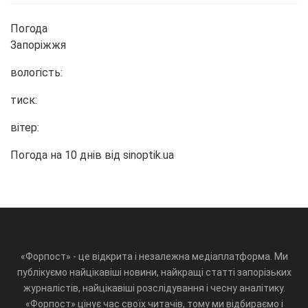
Погода
Запоріжжя
вологість:
тиск:
вітер:
Погода на 10 днів від
sinoptik.ua
«Форпост» - це відкрита і незалежна медіаплатформа. Ми
публікуємо найцікавіші новини, найкращі статті запорізьких
журналістів, найцікавіші розслідування і чесну аналітику.
«Форпост» цінує час своїх читачів, тому ми відбираємо і