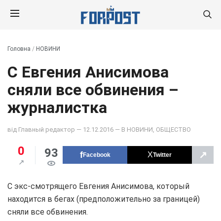
Головна
/
НОВИНИ
С Евгения Анисимова
сняли все обвинения –
журналистка
від
Главный редактор
— 12.12.2016 — В
НОВИНИ
,
ОБЩЕСТВО
0
93
↗
Facebook
Twitter
С экс-смотрящего Евгения Анисимова, который
находится в бегах (предположительно за границей)
сняли все обвинения.