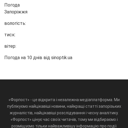
Погода
Запоріжжя
вологість:
тиск:
вітер:
Погода на 10 днів від
sinoptik.ua
«Форпост» - це відкрита і незалежна медіаплатформа. Ми
публікуємо найцікавіші новини, найкращі статті запорізьких
журналістів, найцікавіші розслідування і чесну аналітику.
«Форпост» цінує час своїх читачів, тому ми відбираємо і
розміщуємо тільки найважливішу інформацію про події