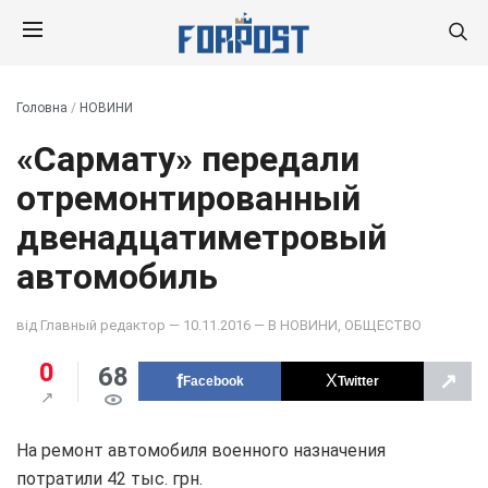
Головна
/
НОВИНИ
«Сармату» передали
отремонтированный
двенадцатиметровый
автомобиль
від
Главный редактор
— 10.11.2016 — В
НОВИНИ
,
ОБЩЕСТВО
0
68
↗
Facebook
Twitter
На ремонт автомобиля военного назначения
потратили 42 тыс. грн.