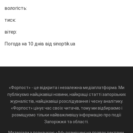
вологість:
тиск:
вітер:
Погода на 10 днів від
sinoptik.ua
«Форпост» - це відкрита і незалежна медіаплатформа. Ми
публікуємо найцікавіші новини, найкращі статті запорізьких
журналістів, найцікавіші розслідування і чесну аналітику.
«Форпост» цінує час своїх читачів, тому ми відбираємо і
розміщуємо тільки найважливішу інформацію про події
Запоріжжя та області.
Матеріали з позначкою «Ad» розміщені на правах реклами.