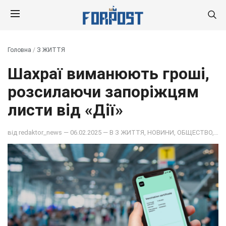
Головна
/
З ЖИТТЯ
Шахраї виманюють гроші,
розсилаючи запоріжцям
листи від «Дії»
від
redaktor_news
— 06.02.2025 — В
З ЖИТТЯ
,
НОВИНИ
,
ОБЩЕСТВО
,
ПОД