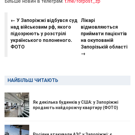
Більше новин в телеграм:
t.me/forpost_zp
← У Запоріжжі відбувся суд
Лікарі
над військовим рф, якого
відмовляються
підозрюють у розстрілі
приймати пацієнтів
українського полоненого.
на окупованій
ФОТО
Запорізькій області
→
НАЙБІЛЬШ ЧИТАЮТЬ
Як декілька будинків у США: у Запоріжжі
продають найдорожчу квартиру (ФОТО)
Росіяни атакували АЗС у Запоріжжі: є