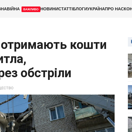
ВНА
ВІЙНА
НОВИНИ
СТАТТІ
БЛОГИ
УКРАЇНА
ПРО НАС
КОН
ВАЖЛИВО
в отримають кошти
итла,
ез обстріли
ЩЕСТВО