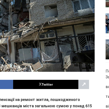
П
З
↗
Twitter
в
т
пенсації на ремонт житла, пошкодженого
13 мешканців міста загальною сумою у понад 615
ві