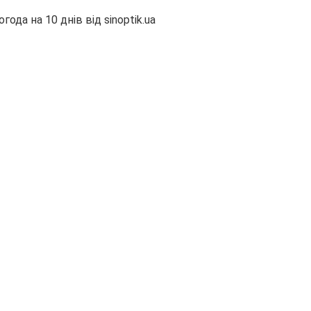
огода на 10 днів від
sinoptik.ua