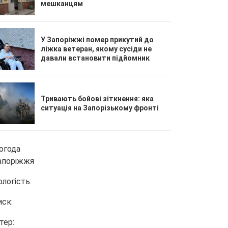
мешканцям
У Запоріжжі помер прикутий до
ліжка ветеран, якому сусіди не
давали встановити підйомник
Тривають бойові зіткнення: яка
ситуація на Запорізькому фронті
огода
апоріжжя
ологість:
иск:
тер: