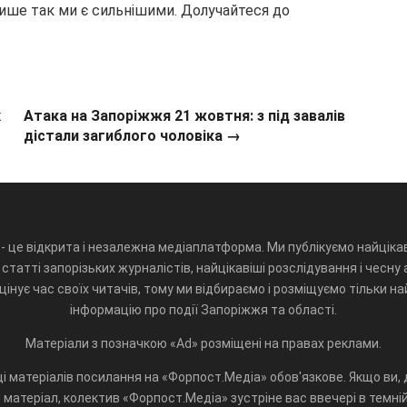
лише так ми є сильнішими. Долучайтеся до
х
Атака на Запоріжжя 21 жовтня: з під завалів
дістали загиблого чоловіка →
- це відкрита і незалежна медіаплатформа. Ми публікуємо найцікав
статті запорізьких журналістів, найцікавіші розслідування і чесну 
інує час своїх читачів, тому ми відбираємо і розміщуємо тільки н
інформацію про події Запоріжжя та області.
Матеріали з позначкою «Ad» розміщені на правах реклами.
і матеріалів посилання на «Форпост.Медіа» обов'язкове. Якщо ви, д
матеріал, колектив «Форпост.Медіа» зустріне вас ввечері в темній 