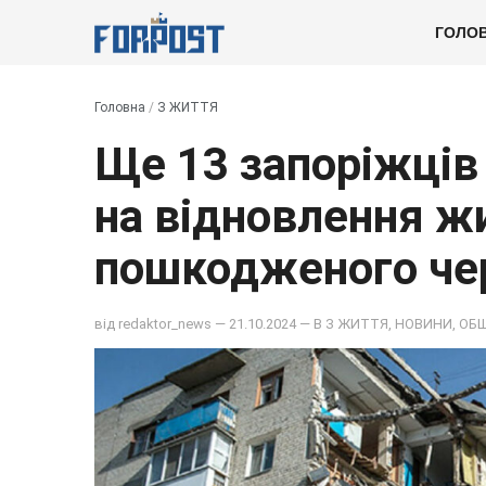
ГОЛО
Головна
/
З ЖИТТЯ
Ще 13 запоріжці
на відновлення ж
пошкодженого чер
від
redaktor_news
— 21.10.2024 — В
З ЖИТТЯ
,
НОВИНИ
,
ОБ