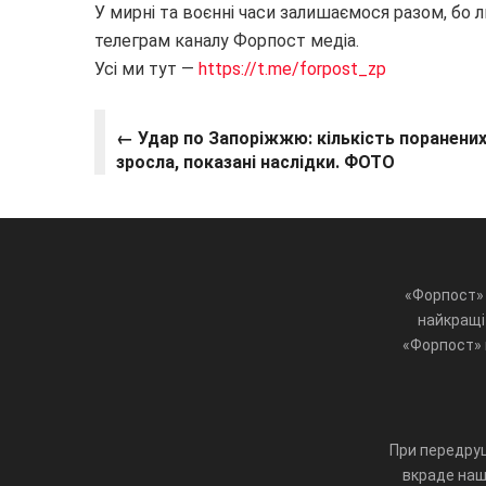
У мирні та воєнні часи залишаємося разом, бо 
телеграм каналу Форпост медіа.
Усі ми тут —
https://t.me/forpost_zp
← Удар по Запоріжжю: кількість поранени
зросла, показані наслідки. ФОТО
«Форпост» 
найкращі 
«Форпост» ц
При передруц
вкраде наш 