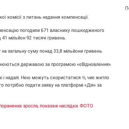
П
ої комісії з питань надання компенсації.
мпенсацію погодили 671 власнику пошкодженого
 41 мільйон 92 тисячі гривень.
на загальну суму понад 33,8 мільйони гривень.
снюються державою за програмою «єВідновлення».
 і надалі. Нею можуть скористатися ті, чиє житло
о потрібно подати заяву на платформі «Дія» за
поранених зросла, показані наслідки. ФОТО