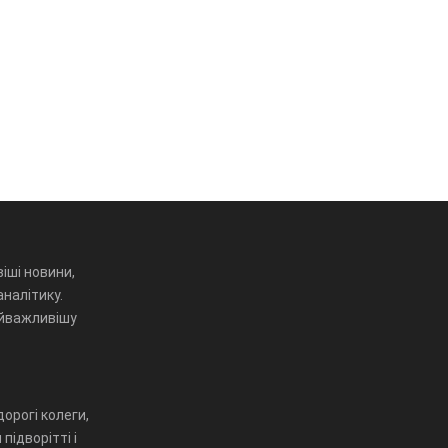
іші новини,
аналітику.
айважливішу
орогі колеги,
підворітті і