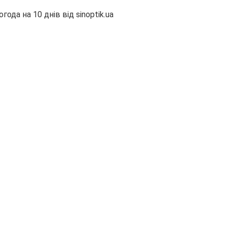
огода на 10 днів від
sinoptik.ua