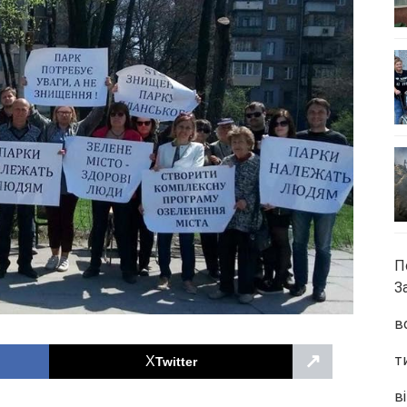
П
З
в
↗
т
Twitter
ві