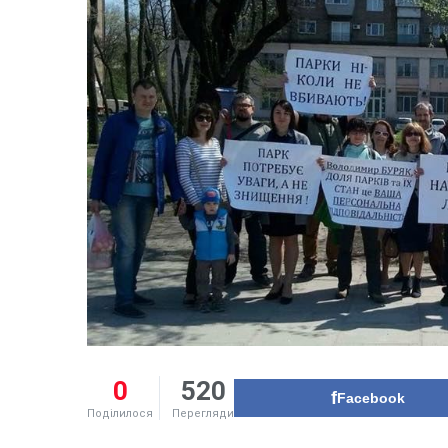
0
520
Facebook
Поділилося
Перегляди