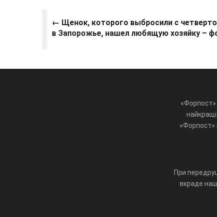
← Щенок, которого выбросили с четверт
в Запорожье, нашел любящую хозяйку – ф
«Форпост» 
найкращі 
«Форпост» ц
При передруц
вкраде наш 