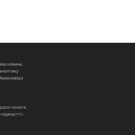
іші новини,
аналітику.
айважливішу
орогі колеги,
підворітті і