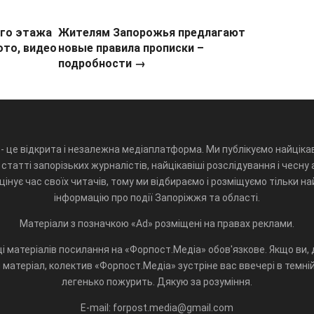
ого этажа
Жителям Запорожья предлагают
ото, видео
новые правила прописки –
подробности →
- це відкрита і незалежна медіаплатформа. Ми публікуємо найцікав
статті запорізьких журналістів, найцікавіші розслідування і чесну 
інує час своїх читачів, тому ми відбираємо і розміщуємо тільки н
інформацію про події Запоріжжя та області.
Матеріали з позначкою «Ad» розміщені на правах реклами.
і матеріалів посилання на «Форпост.Медіа» обов'язкове. Якщо ви, д
матеріал, колектив «Форпост.Медіа» зустріне вас ввечері в темній 
легенько пожурить. Дякую за розуміння.
E-mail: forpost.media@gmail.com