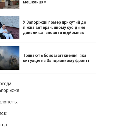
мешканцям
У Запоріжжі помер прикутий до
ліжка ветеран, якому сусіди не
давали встановити підйомник
Тривають бойові зіткнення: яка
ситуація на Запорізькому фронті
огода
апоріжжя
ологість:
иск:
тер: