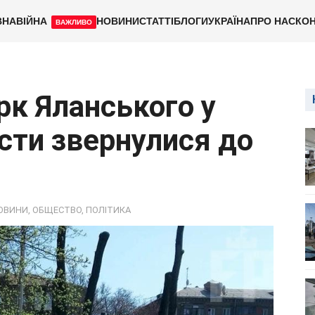
ВНА
ВІЙНА
НОВИНИ
СТАТТІ
БЛОГИ
УКРАЇНА
ПРО НАС
КОН
ВАЖЛИВО
рк Яланського у
сти звернулися до
ОВИНИ
,
ОБЩЕСТВО
,
ПОЛІТИКА