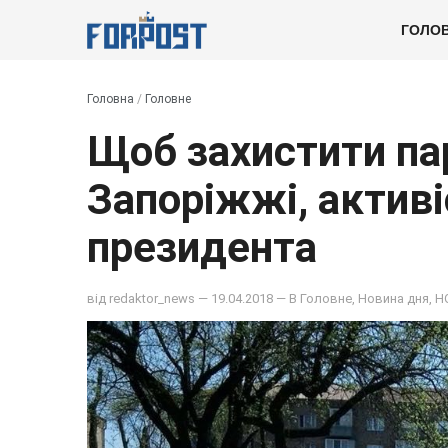
ГОЛО
Головна
/
Головне
Щоб захистити па
Запоріжжі, активі
президента
від
redaktor_news
— 19.04.2018 — В
Головне
,
Новина дня
,
Н