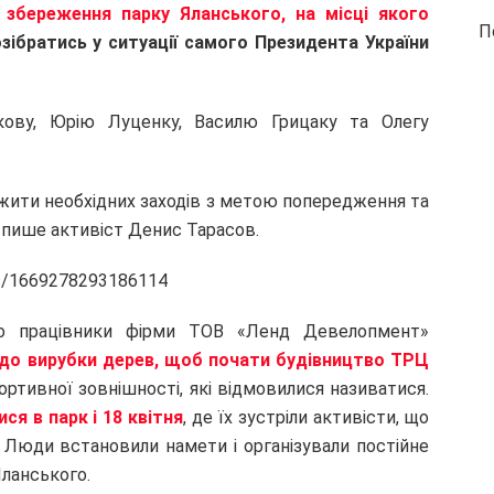
 збереження парку Яланського, на місці якого
П
озібратись у ситуації самого Президента України
кову, Юрію Луценку, Василю Грицаку та Олегу
вжити необхідних заходів з метою попередження та
 пише активіст Денис Тарасов.
ts/1669278293186114
ого працівники фірми ТОВ «Ленд Девелопмент»
 до вирубки дерев, щоб почати будівництво ТРЦ
ортивної зовнішності, які відмовилися називатися.
ся в парк і 18 квітня
, де їх зустріли активісти, що
 Люди встановили намети і організували постійне
Яланського.