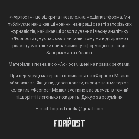
«Форпост» - це відкрита і незалежна медіаплатформа. Ми
публікуємо найцікавіші новини, найкращі статті запорізьких
журналістів, найцікавіші розслідування і чесну аналітику.
«Форпост» цінує час своїх читачів, тому ми відбираємо і
розміщуємо тільки найважливішу інформацію про події
Запоріжжя та області.
Матеріали з позначкою «Ad» розміщені на правах реклами.
При передруці матеріалів посилання на «Форпост.Медіа»
обов'язкове. Якщо ви, дорогі колеги, вкраде наш матеріал,
колектив «Форпост.Медіа» зустріне вас ввечері в темній
підворітті і легенько пожурить. Дякую за розуміння.
E-mail: forpost.media@gmail.com