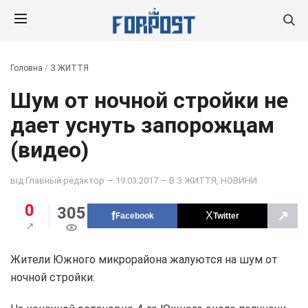
Головна
/
З ЖИТТЯ
Шум от ночной стройки не
дает уснуть запорожцам
(видео)
від
Главный редактор
— 19.03.2017 — В
З ЖИТТЯ
,
НОВИНИ
0
305
↗
Facebook
Twitter
Жители Южного микрорайона жалуются на шум от
ночной стройки.