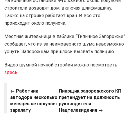
На конечной остановке 4-го Южного около полуночи
строители возводят дом, включая шлифмашину.
Также на стройке работает кран. И все это
происходит около полуночи.
Местная жительница в паблике “Типичное Запорожье”
сообщает, что из-за неимоверного шума невозможно
уснуть. Запорожцам пришлось вызвать полицию.
Видео шумной ночной стройки можно посмотреть
здесь
.
← Работник
Пиарщик запорожского КП
автодора несколько
претендует на должность
месяцев не получает
руководителя
зарплату
Нацтелевидения →