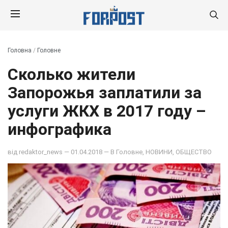
Головна
/
Головне
Сколько жители
Запорожья заплатили за
услуги ЖКХ в 2017 году –
инфографика
від
redaktor_news
— 01.04.2018 — В
Головне
,
НОВИНИ
,
ОБЩЕСТВО