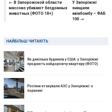
← В Запорожской области
У Запоріжжі
массово убивают бездомных
знищили
животных (ФОТО 18+)
авіабомбу – ФАБ
100
→
НАЙБІЛЬШ ЧИТАЮТЬ
Як декілька будинків у США: у Запоріжжі
продають найдорожчу квартиру (ФОТО)
Росіяни атакували АЗС у Запоріжжі: є
поранені