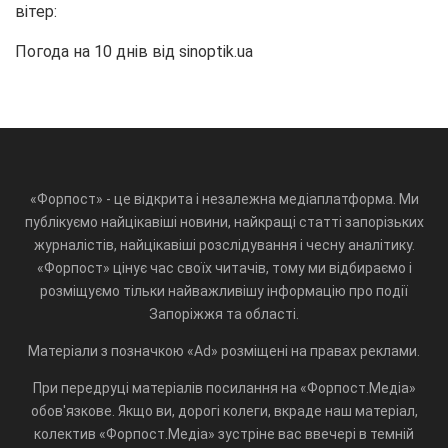
вітер:
Погода на 10 днів від
sinoptik.ua
«Форпост» - це відкрита і незалежна медіаплатформа. Ми
публікуємо найцікавіші новини, найкращі статті запорізьких
журналістів, найцікавіші розслідування і чесну аналітику.
«Форпост» цінує час своїх читачів, тому ми відбираємо і
розміщуємо тільки найважливішу інформацію про події
Запоріжжя та області.
Матеріали з позначкою «Ad» розміщені на правах реклами.
При передруці матеріалів посилання на «Форпост.Медіа»
обов'язкове. Якщо ви, дорогі колеги, вкраде наш матеріал,
колектив «Форпост.Медіа» зустріне вас ввечері в темній