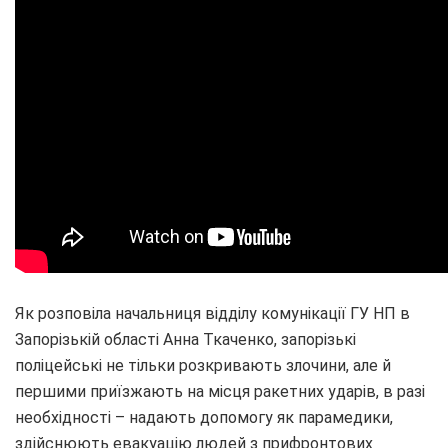
Як розповіла начальниця відділу комунікації ГУ НП в
Запорізькій області Анна Ткаченко, запорізькі
поліцейські не тільки розкривають злочини, але й
першими приїзжають на місця ракетних ударів, в разі
необхідності – надають допомогу як парамедики,
здійснюють евакуацію людей з прифронтових