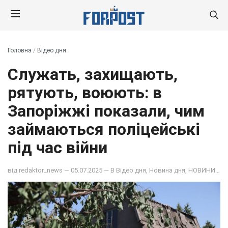
Головна
/
Відео дня
Служать, захищають,
рятують, воюють: в
Запоріжжі показали, чим
займаються поліцейські
під час війни
від
redaktor_news
— 05.07.2025 — В
Відео дня
,
Новина дня
,
НОВИНИ
,
ОБ