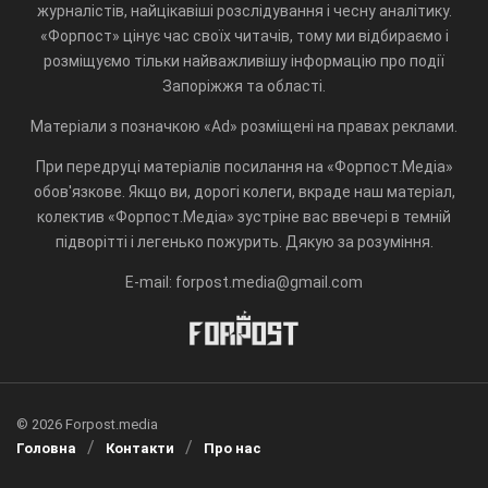
журналістів, найцікавіші розслідування і чесну аналітику.
«Форпост» цінує час своїх читачів, тому ми відбираємо і
розміщуємо тільки найважливішу інформацію про події
Запоріжжя та області.
Матеріали з позначкою «Ad» розміщені на правах реклами.
При передруці матеріалів посилання на «Форпост.Медіа»
обов'язкове. Якщо ви, дорогі колеги, вкраде наш матеріал,
колектив «Форпост.Медіа» зустріне вас ввечері в темній
підворітті і легенько пожурить. Дякую за розуміння.
E-mail: forpost.media@gmail.com
© 2026 Forpost.media
Головна
Контакти
Про нас