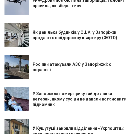
FPV-дрони полюють на запоріжців: головні
правила, як вберегтися
Як декілька будинків у США: у Запоріжжі
продають найдорожчу квартиру (ФОТО)
Росіяни атакували АЗС у Запоріжжі: є
поранені
У Запоріжжі помер прикутий до ліжка
ветеран, якому сусіди не давали встановити
підйомник
У Кушугумі закрили відділення «Укрпошти»:
куди звертатися мешканцям