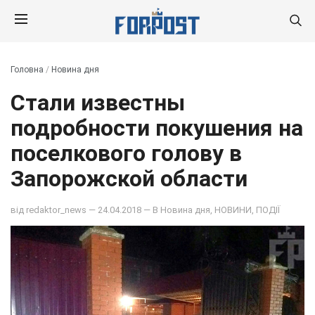
Головна
/
Новина дня
Стали известны
подробности покушения на
поселкового голову в
Запорожской области
від
redaktor_news
— 24.04.2018 — В
Новина дня
,
НОВИНИ
,
ПОДІЇ