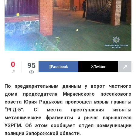
0
95
↗
Facebook
Twitter
По предварительным данным у ворот частного
дома председателя Мирненского поселкового
совета Юрия Радькова произошел взрыв гранаты
“РГД-5”. С места преступления изъяты
металлические фрагменты и рычаг взрывателя
УЗРГМ. Об этом сообщает отдел коммуникации
полиции Запорожской области.