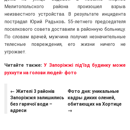
Мелитопольского района произошел взрыв
неизвестного устройства. В результате инцидента
пострадал Юрий Радьков
.
55-летнего председателя
поселкового совета доставили в районную больницу.
По словам врачей, мужчина получил незначительные
телесные повреждения, его жизни ничего не
угрожает.
Читайте также:
У Запоріжжі під’їзд будинку може
рухнути на голови людей- фото
← Жителі 3 районів
Фото дня: уникальные
Запоріжжя залишились
кадры диких оленей,
без гарячої води –
обитающих на Хортице
адреси
→