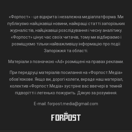
«Форпост» - це відкрита і незалежна медіаплатформа. Ми
публікуємо найцікавіші новини, найкращі статті запорізьких
журналістів, найцікавіші розслідування і чесну аналітику.
«Форпост» цінує час своїх читачів, тому ми відбираємо і
розміщуємо тільки найважливішу інформацію про події
Запоріжжя та області.
Матеріали з позначкою «Ad» розміщені на правах реклами.
При передруці матеріалів посилання на «Форпост.Медіа»
обов'язкове. Якщо ви, дорогі колеги, вкраде наш матеріал,
колектив «Форпост.Медіа» зустріне вас ввечері в темній
підворітті і легенько пожурить. Дякую за розуміння.
E-mail: forpost.media@gmail.com