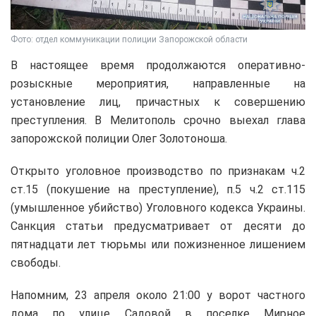
Фото: отдел коммуникации полиции Запорожской области
В настоящее время продолжаются оперативно-
розыскные мероприятия, направленные на
установление лиц, причастных к совершению
преступления. В Мелитополь срочно выехал глава
запорожской полиции Олег Золотоноша.
Открыто уголовное производство по признакам ч.2
ст.15 (покушение на преступление), п.5 ч.2 ст.115
(умышленное убийство) Уголовного кодекса Украины.
Санкция статьи предусматривает от десяти до
пятнадцати лет тюрьмы или пожизненное лишением
свободы.
Напомним, 23 апреля около 21:00 у ворот частного
дома по улице Садовой в поселке Мирное