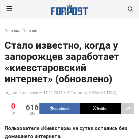
Головна
/
Головне
Стало известно, когда у
запорожцев заработает
«киевстаровский
интернет» (обновлено)
від
redaktor_news
— 17.11.2017 — В
Головне
,
НОВИНИ
,
ПОДІЇ
0
616
↗
Facebook
Twitter
Пользователи «Киевстара» на сутки остались без
домашнего интернета.