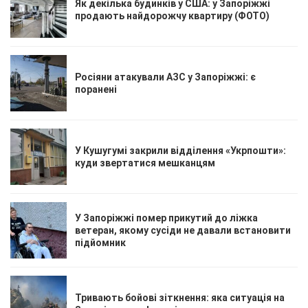
Як декілька будинків у США: у Запоріжжі
продають найдорожчу квартиру (ФОТО)
Росіяни атакували АЗС у Запоріжжі: є
поранені
У Кушугумі закрили відділення «Укрпошти»:
куди звертатися мешканцям
У Запоріжжі помер прикутий до ліжка
ветеран, якому сусіди не давали встановити
підйомник
Тривають бойові зіткнення: яка ситуація на