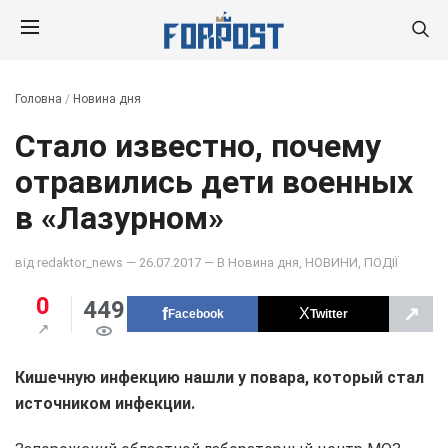
Головна
/
Новина дня
Стало известно, почему
отравились дети военных
в «Лазурном»
від
redaktor_news
— 26.07.2017 — В
Новина дня
,
НОВИНИ
,
ПОДІЇ
0
449
↗
Facebook
Twitter
Кишечную инфекцию нашли у повара, который стал
источником инфекции.