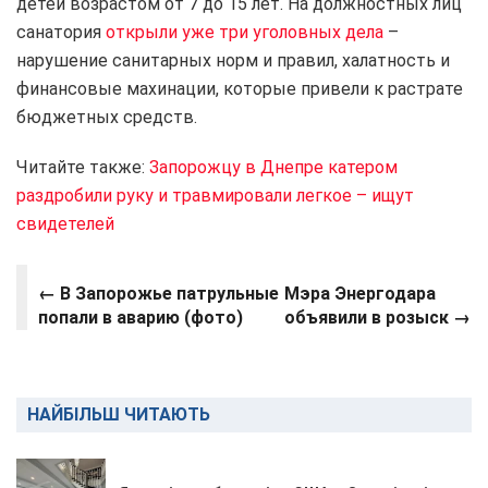
детей возрастом от 7 до 15 лет. На должностных лиц
санатория
открыли уже три уголовных дела
–
нарушение санитарных норм и правил, халатность и
финансовые махинации, которые привели к растрате
бюджетных средств.
Читайте также:
Запорожцу в Днепре катером
раздробили руку и травмировали легкое – ищут
свидетелей
←
В Запорожье патрульные
Мэра Энергодара
попали в аварию (фото)
объявили в розыск →
НАЙБІЛЬШ ЧИТАЮТЬ