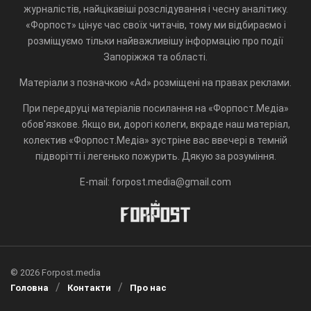
журналістів, найцікавіші розслідування і чесну аналітику.
«Форпост» цінує час своїх читачів, тому ми відбираємо і
розміщуємо тільки найважливішу інформацію про події
Запоріжжя та області.
Матеріали з позначкою «Ad» розміщені на правах реклами.
При передруці матеріалів посилання на «Форпост.Медіа»
обов'язкове. Якщо ви, дорогі колеги, вкраде наш матеріал,
колектив «Форпост.Медіа» зустріне вас ввечері в темній
підворітті і легенько пожурить. Дякую за розуміння.
E-mail: forpost.media@gmail.com
© 2026 Forpost.media
Головна
Контакти
Про нас