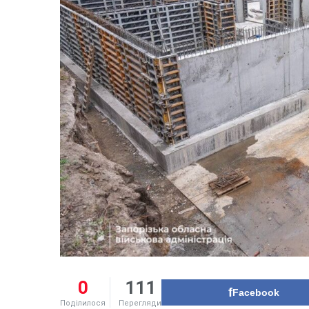
0
111
Facebook
Поділилося
Перегляди