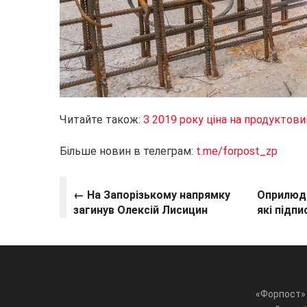
Читайте також:
З 2019 року ціна на продуктовий
Більше новин в телеграм:
t.me/forpost_zp
← На Запорізькому напрямку
Оприлюдн
загинув Олексій Лисицин
які підп
«Форпост» 