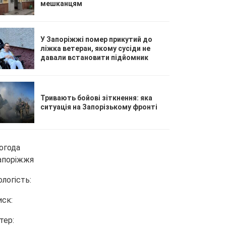
мешканцям
У Запоріжжі помер прикутий до
ліжка ветеран, якому сусіди не
давали встановити підйомник
Тривають бойові зіткнення: яка
ситуація на Запорізькому фронті
огода
апоріжжя
ологість:
иск:
тер: