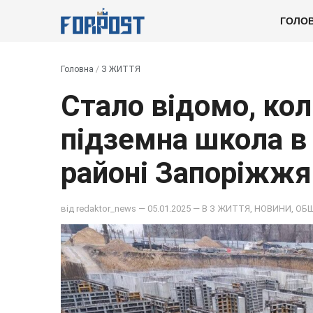
ГОЛО
Головна
/
З ЖИТТЯ
Стало відомо, ко
підземна школа в
районі Запоріжжя
від
redaktor_news
— 05.01.2025 — В
З ЖИТТЯ
,
НОВИНИ
,
ОБ