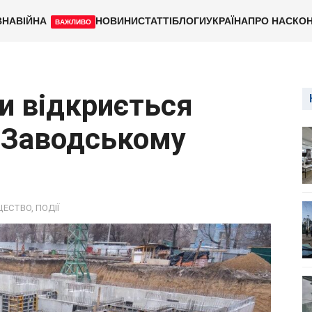
ВНА
ВІЙНА
НОВИНИ
СТАТТІ
БЛОГИ
УКРАЇНА
ПРО НАС
КОН
ВАЖЛИВО
ли відкриється
 Заводському
ЩЕСТВО
,
ПОДІЇ