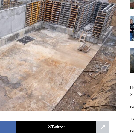
П
З
в
т
↗
Twitter
ві