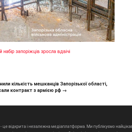
 набір запоріжців зросла вдвічі
или кількість мешканців Запорізької області,
исали контракт з армією рф →
- це відкрита і незалежна медіаплатформа. Ми публікуємо найцікав