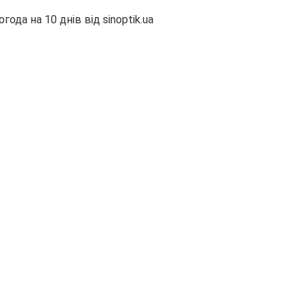
огода на 10 днів від
sinoptik.ua