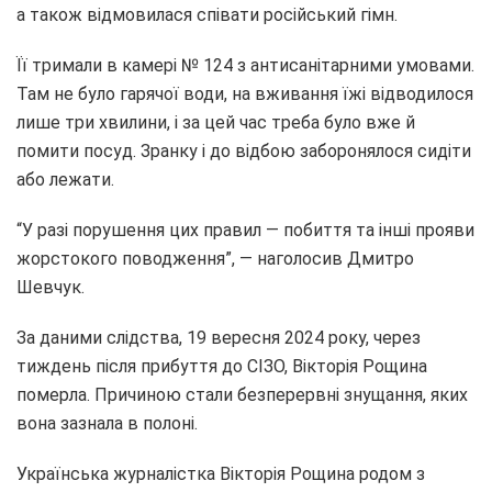
а також відмовилася співати російський гімн.
Її тримали в камері № 124 з антисанітарними умовами.
Там не було гарячої води, на вживання їжі відводилося
лише три хвилини, і за цей час треба було вже й
помити посуд. Зранку і до відбою заборонялося сидіти
або лежати.
“У разі порушення цих правил — побиття та інші прояви
жорстокого поводження”, — наголосив Дмитро
Шевчук.
За даними слідства, 19 вересня 2024 року, через
тиждень після прибуття до СІЗО, Вікторія Рощина
померла. Причиною стали безперервні знущання, яких
вона зазнала в полоні.
Українська журналістка Вікторія Рощина родом з