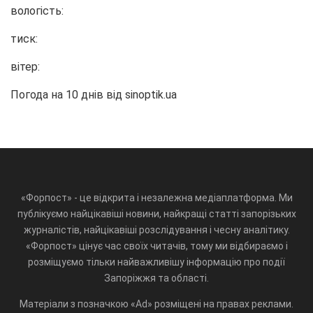
вологість:
тиск:
вітер:
Погода на 10 днів від
sinoptik.ua
«Форпост» - це відкрита і незалежна медіаплатформа. Ми
публікуємо найцікавіші новини, найкращі статті запорізьких
журналістів, найцікавіші розслідування і чесну аналітику.
«Форпост» цінує час своїх читачів, тому ми відбираємо і
розміщуємо тільки найважливішу інформацію про події
Запоріжжя та області.
Матеріали з позначкою «Ad» розміщені на правах реклами.