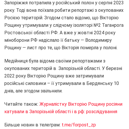
Запоріжжя потрапила у російський полон у серпні 2023
року. Тоді вона поїхала робити репортажі з окупованих
Росією територій. Згодом стало відомо, що Вікторію
Рощину утримували у слідчому ізоляторі №2 Таганрога
Ростовської області РФ. А вже у жовтні 2024 року
міноборони РФ надіслало її батьку — Володимиру
Рощину — лист про те, що Вікторія померла у полоні.
Медійниця була відома своїми репортажами з
окупованих територій в Запорізькій області. У березні
2022 року Вікторію Рощину вже затримували
російські силовики – її утримували в Бердянську 10
днів, але згодом звільнили.
Читайте також:
Журналістку Вікторію Рощину росіяни
катували в Запорізькій області і в рф: розслідування
Більше новин в телеграм:
t.me/forpost_zp