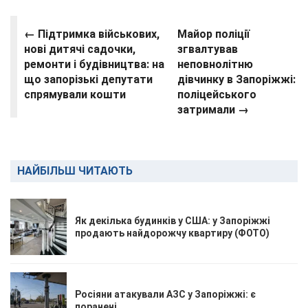
← Підтримка військових,
Майор поліції
нові дитячі садочки,
згвалтував
ремонти і будівництва: на
неповнолітню
що запорізькі депутати
дівчинку в Запоріжжі:
спрямували кошти
поліцейського
затримали →
НАЙБІЛЬШ ЧИТАЮТЬ
Як декілька будинків у США: у Запоріжжі
продають найдорожчу квартиру (ФОТО)
Росіяни атакували АЗС у Запоріжжі: є
поранені