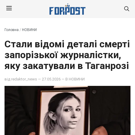
Головна
/
НОВИНИ
Стали відомі деталі смерті
запорізької журналістки,
яку закатували в Таганрозі
від
redaktor_news
— 27.05.2026 — В
НОВИНИ