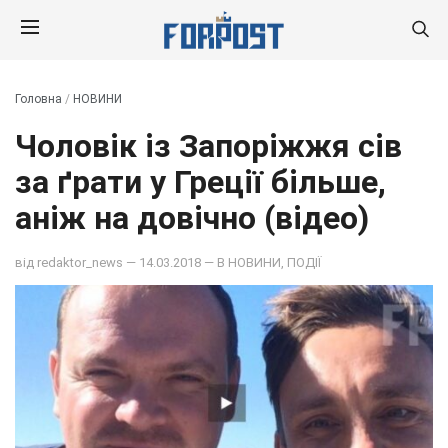
Головна
/
НОВИНИ
Чоловік із Запоріжжя сів
за ґрати у Греції більше,
аніж на довічно (відео)
від
redaktor_news
— 14.03.2018 — В
НОВИНИ
,
ПОДІЇ