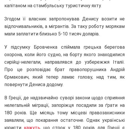
капітаном на стамбульську туристичну яхту.
Згодом її власник запропонував Денису возити не
відпочивальників, а мігрантів. За таку роботу морякам
мали заплатити близько 5-10 тисяч доларів.
У підсумку Бровченка спіймала грецька берегова
охорона, коли його судно, на борту якого знаходилися
сирійці-нелегали, направлявся до узбережжя Італії.
Про це розповідає брат правопорушника Андрій
Єрмакович, який тепер ламає голову, над тим, як
повернути Дениса додому.
В Греції, де надзвичайно суворі закони щодо сприяння
нелегальній міграції, запоріжця посадили за ґрати на
180 років. Ще місяць тому місцеві правозахисники
заявляли, що покарання остаточне. Однак українські
юристи
кажуть
, що строк у 180 років для Греції є