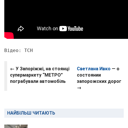
Відео: ТСН
← У Запоріжжі, на стоянці
Светлана Ивко
— о
супермаркету “МЕТРО”
состоянии
пограбували автомобіль
запорожских дорог
→
НАЙБІЛЬШ ЧИТАЮТЬ