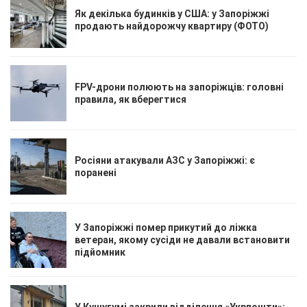
Як декілька будинків у США: у Запоріжжі
продають найдорожчу квартиру (ФОТО)
FPV-дрони полюють на запоріжців: головні
правила, як вберегтися
Росіяни атакували АЗС у Запоріжжі: є
поранені
У Запоріжжі помер прикутий до ліжка
ветеран, якому сусіди не давали встановити
підйомник
У Кушугумі закрили відділення «Укрпошти»: