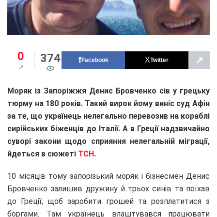
0
374
↗
Facebook
Twitter
Моряк із Запоріжжя Денис Бровченко сів у грецьку
тюрму на 180 років. Такий вирок йому виніс суд Афін
за те, що українець нелегально перевозив на кораблі
сирійських біженців до Італії. А в Греції надзвичайно
суворі закони щодо сприяння нелегальній міграції,
йдеться в сюжеті
ТСН
.
10 місяців тому запорізький моряк і бізнесмен Денис
Бровченко залишив дружину й трьох синів та поїхав
до Греції, щоб заробити грошей та розплатитися з
боргами. Там українець влаштувався працювати