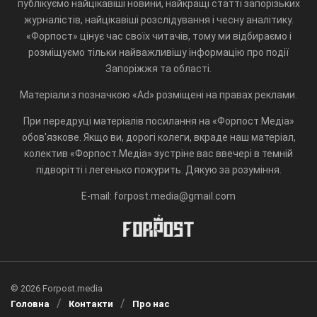
публікуємо найцікавіші новини, найкращі статті запорізьких
журналістів, найцікавіші розслідування і чесну аналітику.
«Форпост» цінує час своїх читачів, тому ми відбираємо і
розміщуємо тільки найважливішу інформацію про події
Запоріжжя та області.
Матеріали з позначкою «Ad» розміщені на правах реклами.
При передруці матеріалів посилання на «Форпост.Медіа»
обов'язкове. Якщо ви, дорогі колеги, вкраде наш матеріал,
колектив «Форпост.Медіа» зустріне вас ввечері в темній
підворітті і легенько пожурить. Дякую за розуміння.
E-mail: forpost.media@gmail.com
© 2026 Forpost.media
Головна
Контакти
Про нас