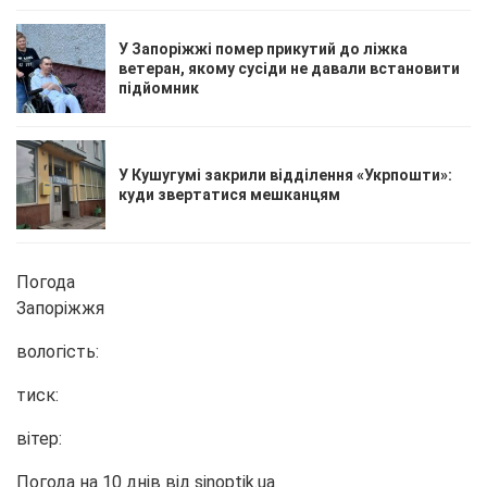
У Запоріжжі помер прикутий до ліжка
ветеран, якому сусіди не давали встановити
підйомник
У Кушугумі закрили відділення «Укрпошти»:
куди звертатися мешканцям
Погода
Запоріжжя
вологість:
тиск:
вітер:
Погода на 10 днів від
sinoptik.ua