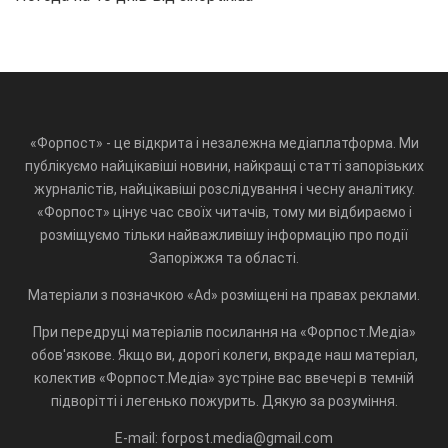
«Форпост» - це відкрита і незалежна медіаплатформа. Ми
публікуємо найцікавіші новини, найкращі статті запорізьких
журналістів, найцікавіші розслідування і чесну аналітику.
«Форпост» цінує час своїх читачів, тому ми відбираємо і
розміщуємо тільки найважливішу інформацію про події
Запоріжжя та області.
Матеріали з позначкою «Ad» розміщені на правах реклами.
При передруці матеріалів посилання на «Форпост.Медіа»
обов'язкове. Якщо ви, дорогі колеги, вкраде наш матеріал,
колектив «Форпост.Медіа» зустріне вас ввечері в темній
підворітті і легенько пожурить. Дякую за розуміння.
E-mail: forpost.media@gmail.com