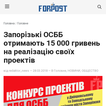
Головна
/
Головне
Запорізькі ОСББ
отримають 15 000 гривень
на реалізацію своїх
проектів
від
redaktor_news
— 28.03.2018 — В
Головне
,
НОВИНИ
,
ОБЩЕСТВО