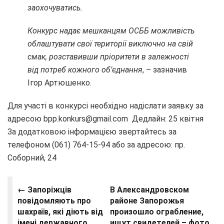
заохочуватись.
Конкурс надає мешканцям ОСББ можливість
облаштувати свої території виключно на свій
смак, розставивши пріоритети в залежності
від потреб кожного об’єднання
, – зазначив
Ігор Артюшенко.
Для участі в конкурсі необхідно надіслати заявку за
адресою bpp.konkurs@gmail.com Дедлайн: 25 квітня
За додатковою інформацією звертайтесь за
телефоном (061) 764-15-94 або за адресою: пр.
Соборний, 24
← Запоріжців
В Александровском
повідомляють про
районе Запорожья
шахраїв, які діють від
произошло ограбление,
імені державного
ищут свидетелей – фото