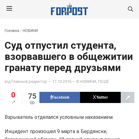
Головна
/
НОВИНИ
Суд отпустил студента,
взорвавшего в общежитии
гранату перед друзьями
від
Главный редактор
— 17.10.2016 — В
НОВИНИ
,
ПОДІЇ
0
75
↗
Facebook
Twitter
Взрыватель отделался условным наказанием.
Инцидент произошел 9 марта в Бердянске,