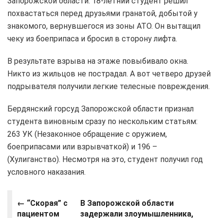
Запорожской области. 18-летний студент решил
похвастаться перед друзьями гранатой, добытой у
знакомого, вернувшегося из зоны АТО. Он вытащил
чеку из боеприпаса и бросил в сторону лифта.
В результате взрыва на этаже повыбивало окна.
Никто из жильцов не пострадал. А вот четверо друзей
подрывателя получили легкие телесные повреждения.
Бердянский горсуд Запорожской области признал
студента виновным сразу по нескольким статьям:
263 УК (Незаконное обращение с оружием,
боеприпасами или взрывчаткой) и 196 –
(Хулиганство). Несмотря на это, студент получил год
условного наказания.
← “Скорая” с
В Запорожской области
пациентом
задержали злоумышленника,