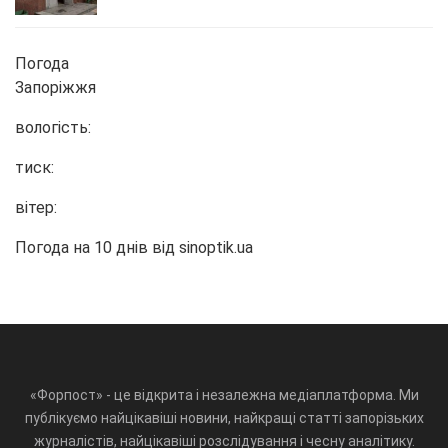
Погода
Запоріжжя
вологість:
тиск:
вітер:
Погода на 10 днів від
sinoptik.ua
«Форпост» - це відкрита і незалежна медіаплатформа. Ми
публікуємо найцікавіші новини, найкращі статті запорізьких
журналістів, найцікавіші розслідування і чесну аналітику.