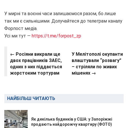
У мирні та воєнні часи залишаємося разом, бо лише
так ми є сильнішими. Долучайтеся до телеграм каналу
Форпост медіа.
Усі ми тут —
https://t.me/forpost_zp
← Росіяни викрали ще
У Мелітополі окупанти
двох працівників ЗАЕС,
влаштували “розвагу”
одних з них піддається
– стріляли по живих
жорстоким тортурам
мішенях →
НАЙБІЛЬШ ЧИТАЮТЬ
Як декілька будинків у США: у Запоріжжі
продають найдорожчу квартиру (ФОТО)