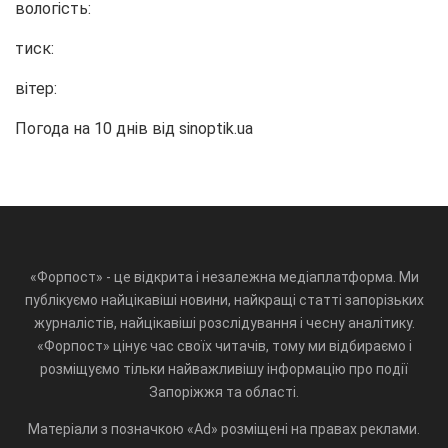
вологість:
тиск:
вітер:
Погода на 10 днів від
sinoptik.ua
«Форпост» - це відкрита і незалежна медіаплатформа. Ми
публікуємо найцікавіші новини, найкращі статті запорізьких
журналістів, найцікавіші розслідування і чесну аналітику.
«Форпост» цінує час своїх читачів, тому ми відбираємо і
розміщуємо тільки найважливішу інформацію про події
Запоріжжя та області.
Матеріали з позначкою «Ad» розміщені на правах реклами.