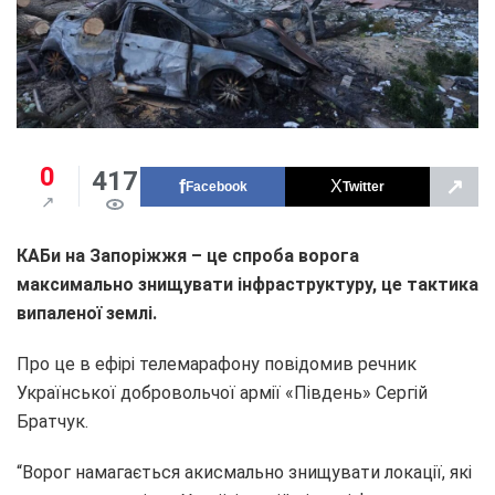
0
417
↗
Facebook
Twitter
КАБи на Запоріжжя – це спроба ворога
максимально знищувати інфраструктуру, це тактика
випаленої землі.
Про це в ефірі телемарафону повідомив речник
Української добровольчої армії «Південь» Сергій
Братчук.
“Ворог намагається акисмально знищувати локації, які