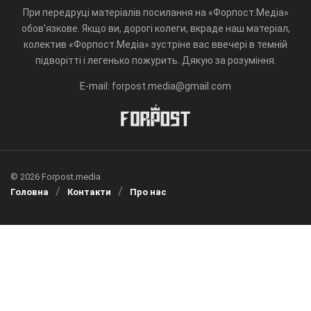
При передруці матеріалів посилання на «Форпост.Медіа»
обов'язкове. Якщо ви, дорогі колеги, вкраде наш матеріал,
колектив «Форпост.Медіа» зустріне вас ввечері в темній
підворітті і легенько пожурить. Дякую за розуміння.
E-mail: forpost.media@gmail.com
© 2026 Forpost.media
Головна
Контакти
Про нас