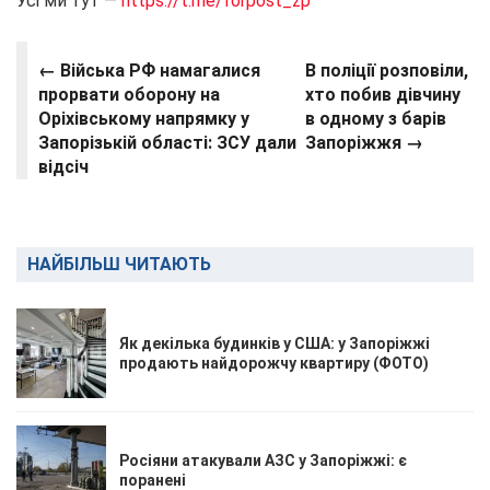
Усі ми тут —
https://t.me/forpost_zp
← Війська РФ намагалися
В поліції розповіли,
прорвати оборону на
хто побив дівчину
Оріхівському напрямку у
в одному з барів
Запорізькій області: ЗСУ дали
Запоріжжя →
відсіч
НАЙБІЛЬШ ЧИТАЮТЬ
Як декілька будинків у США: у Запоріжжі
продають найдорожчу квартиру (ФОТО)
Росіяни атакували АЗС у Запоріжжі: є
поранені