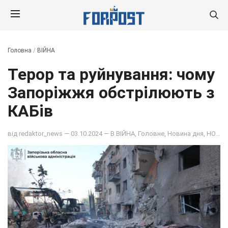
Головна
/
ВІЙНА
Терор та руйнування: чому
Запоріжжя обстрілюють з
КАБів
від
redaktor_news
— 03.10.2024 — В
ВІЙНА
,
Головне
,
Новина дня
,
НОВИНИ