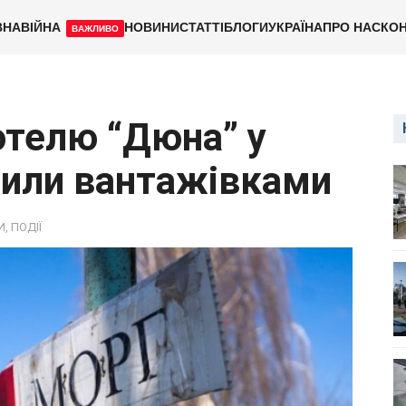
ВНА
ВІЙНА
НОВИНИ
СТАТТІ
БЛОГИ
УКРАЇНА
ПРО НАС
КОН
ВАЖЛИВО
готелю “Дюна” у
зили вантажівками
И
,
ПОДІЇ