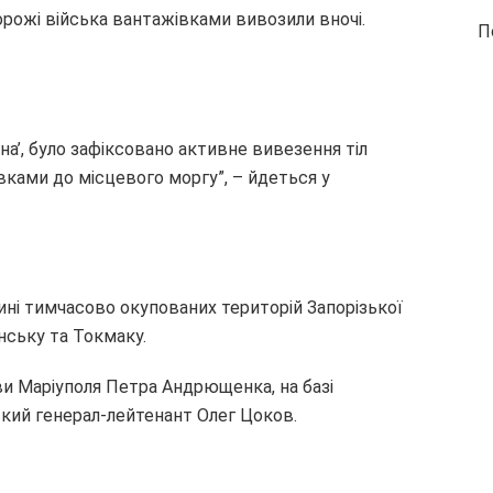
орожі війська вантажівками вивозили вночі.
П
на’, було зафіксовано активне вивезення тіл
ками до місцевого моргу”, – йдеться у
тині тимчасово окупованих територій Запорізької
нську та Токмаку.
ви Маріуполя Петра Андрющенка, на базі
кий генерал-лейтенант Олег Цоков.