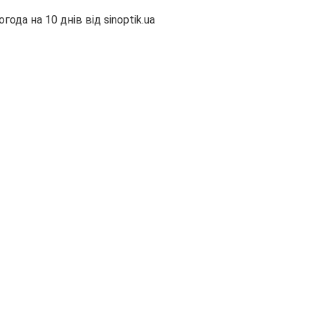
огода на 10 днів від
sinoptik.ua