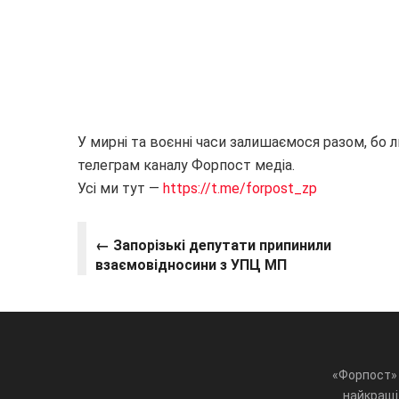
У мирні та воєнні часи залишаємося разом, бо 
телеграм каналу Форпост медіа.
Усі ми тут —
https://t.me/forpost_zp
← Запорізькі депутати припинили
взаємовідносини з УПЦ МП
«Форпост» 
найкращі 