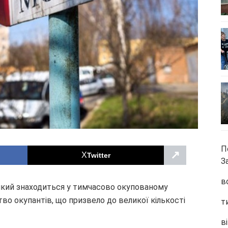
П
↗
Twitter
З
в
, який знаходиться у тимчасово окупованому
во окупантів, що призвело до великої кількості
т
ві