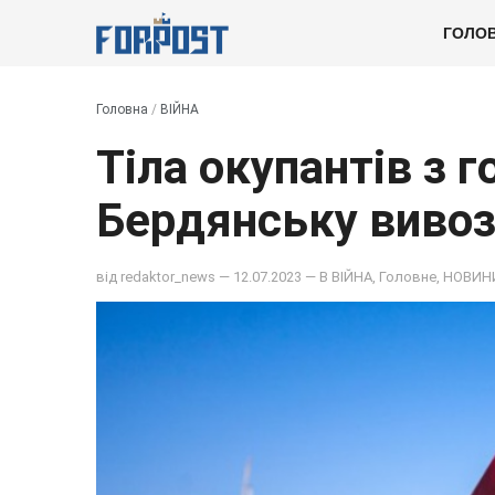
ГОЛО
Головна
/
ВІЙНА
Тіла окупантів з 
Бердянську виво
від
redaktor_news
— 12.07.2023 — В
ВІЙНА
,
Головне
,
НОВИН