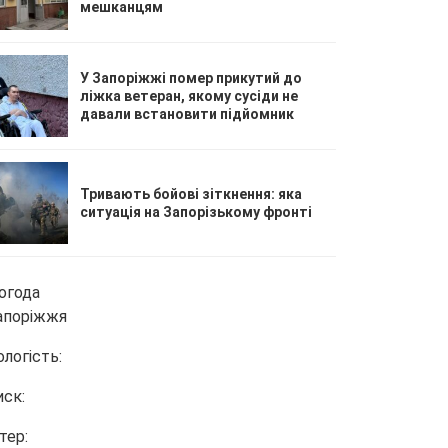
мешканцям
У Запоріжжі помер прикутий до
ліжка ветеран, якому сусіди не
давали встановити підйомник
Тривають бойові зіткнення: яка
ситуація на Запорізькому фронті
огода
апоріжжя
ологість:
иск:
тер: