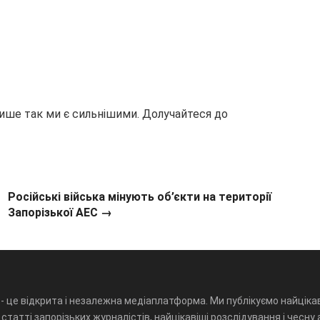
лише так ми є сильнішими. Долучайтеся до
Російські війська мінують об’єкти на території
Запорізької АЕС →
- це відкрита і незалежна медіаплатформа. Ми публікуємо найцікав
статті запорізьких журналістів, найцікавіші розслідування і чесну 