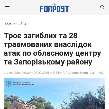
Головна
/
ВІЙНА
Троє загиблих та 28
травмованих внаслідок
атак по обласному центру
та Запорізькому району
від
redaktor_news
— 07.07.2026 — В
ВІЙНА
,
Головне
,
Новина дня
,
НОВИНИ