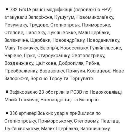
782 БпЛА різної модифікації (переважно FPV)
атакували Запоріжжя, Кушугум, Новомиколаївку,
Розумівку, Трудове, Степногірськ, Приморське,
Степове, Павлівку, Лук’янівське, Малі Щербаки,
Залізничне, Щербаки, Новоандріївку, Новоданилівку,
Малу Токмачку, Білогір’я, Новоселівку, Гуляйпільське,
Чарівне, Гірке, Староукраїнку, Святопетрівку,
Воздвижівку, Цвіткове, Добропілля, Рибне,
Преображенку, Варварівку, Прилуки, Косівцеве, Нове
Запоріжжя, Верхню Терсу та Тернувате.
Зафіксовано 23 обстріли із РСЗВ по Новояковлівці,
Малій Токмачці, Новоандріївці та Білогір’ю.
336 артилерійських ударів прийшлися по
Степногірську, Приморському, Степовому, Павлівці,
Лук’янівському, Малих Щербаках, Залізничному,