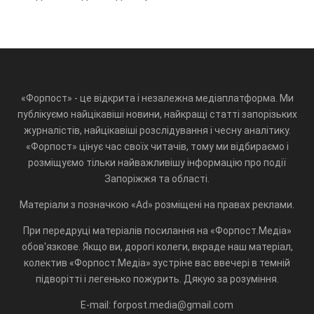
«Форпост» - це відкрита і незалежна медіаплатформа. Ми
публікуємо найцікавіші новини, найкращі статті запорізьких
журналістів, найцікавіші розслідування і чесну аналітику.
«Форпост» цінує час своїх читачів, тому ми відбираємо і
розміщуємо тільки найважливішу інформацію про події
Запоріжжя та області.
Матеріали з позначкою «Ad» розміщені на правах реклами.
При передруці матеріалів посилання на «Форпост.Медіа»
обов'язкове. Якщо ви, дорогі колеги, вкраде наш матеріал,
колектив «Форпост.Медіа» зустріне вас ввечері в темній
підворітті і легенько пожурить. Дякую за розуміння.
E-mail: forpost.media@gmail.com