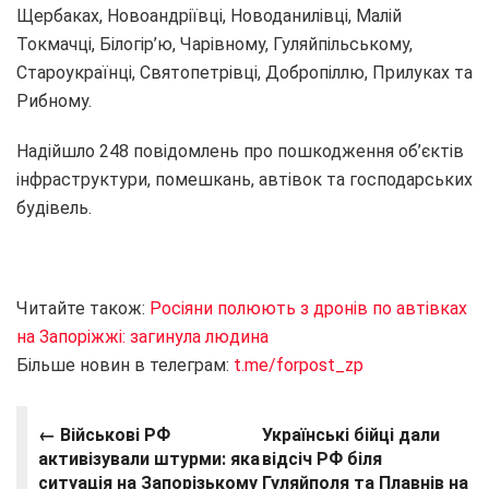
Щербаках, Новоандріївці, Новоданилівці, Малій
Токмачці, Білогір’ю, Чарівному, Гуляйпільському,
Староукраїнці, Святопетрівці, Добропіллю, Прилуках та
Рибному.
Надійшло 248 повідомлень про пошкодження об’єктів
інфраструктури, помешкань, автівок та господарських
будівель.
Читайте також:
Росіяни полюють з дронів по автівках
на Запоріжжі: загинула людина
Більше новин в телеграм:
t.me/forpost_zp
← Військові РФ
Українські бійці дали
активізували штурми: яка
відсіч РФ біля
ситуація на Запорізькому
Гуляйполя та Плавнів на