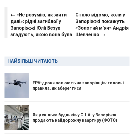
← «Не розумію, як жити
Стало відомо, коли у
далі»: рідні загиблої у
Запоріжжі покажуть
Запоріжжі Юлії Безух
«Золотий м’яч» Андрія
згадують, якою вона була
Шевченко →
НАЙБІЛЬШ ЧИТАЮТЬ
FPV-дрони полюють на запоріжців: головні
правила, як вберегтися
Як декілька будинків у США: у Запоріжжі
продають найдорожчу квартиру (ФОТО)