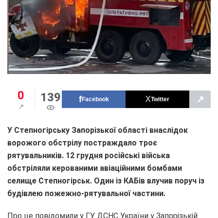
0
139
↗
Facebook
Twitter
У Степногірську Запорізької області внаслідок
ворожого обстрілу постраждало троє
рятувальників. 12 грудня російські війська
обстріляли керованими авіаційними бомбами
селище Степногірськ. Один із КАБів влучив поруч із
будівлею пожежно-рятувальної частини.
Про це повідомили у ГУ ДСНС України у Запорізькій