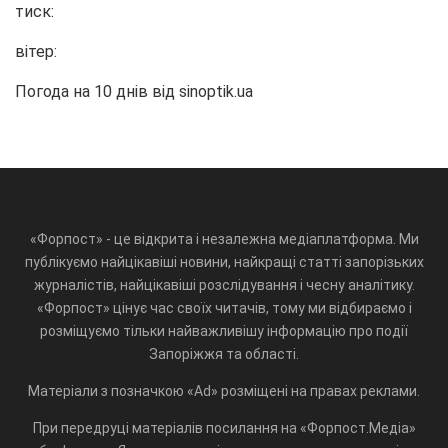
тиск:
вітер:
Погода на 10 днів від
sinoptik.ua
«Форпост» - це відкрита і незалежна медіаплатформа. Ми
публікуємо найцікавіші новини, найкращі статті запорізьких
журналістів, найцікавіші розслідування і чесну аналітику.
«Форпост» цінує час своїх читачів, тому ми відбираємо і
розміщуємо тільки найважливішу інформацію про події
Запоріжжя та області.
Матеріали з позначкою «Ad» розміщені на правах реклами.
При передруці матеріалів посилання на «Форпост.Медіа»