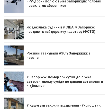
FPV-дрони полюють на запоріжців: головні
правила, як вберегтися
Як декілька будинків у США: у Запоріжжі
продають найдорожчу квартиру (ФОТО)
Росіяни атакували АЗС у Запоріжжі: є
поранені
У Запоріжжі помер прикутий до ліжка
ветеран, якому сусіди не давали встановити
підйомник
У Кушугумі закрили відділення «Укрпошти»: