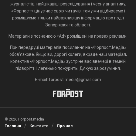
журналістів, найцікавіші розслідування і чесну аналітику.
«Форпост» цінує час своїх читачів, тому ми відбираємо і
розміщуємо тільки найважливішу інформацію про події
Запоріжжя та області.
Матеріали з позначкою «Ad» розміщені на правах реклами.
При передруці матеріалів посилання на «Форпост.Медіа»
обов'язкове. Якщо ви, дорогі колеги, вкраде наш матеріал,
колектив «Форпост.Медіа» зустріне вас ввечері в темній
підворітті і легенько пожурить. Дякую за розуміння.
E-mail: forpost.media@gmail.com
© 2026 Forpost.media
Головна
Контакти
Про нас