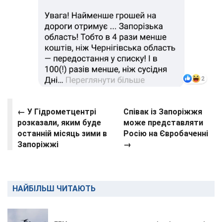
← У Гідрометцентрі
Співак із Запоріжжя
розказали, яким буде
може представляти
останній місяць зими в
Росію на Євробаченні
Запоріжжі
→
НАЙБІЛЬШ ЧИТАЮТЬ