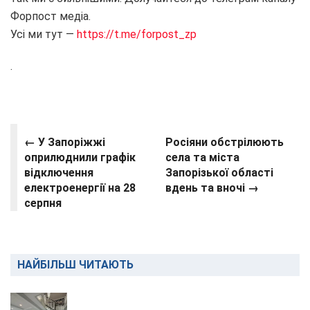
Форпост медіа.
Усі ми тут —
https://t.me/forpost_zp
.
← У Запоріжжі
Росіяни обстрілюють
оприлюднили графік
села та міста
відключення
Запорізької області
електроенергії на 28
вдень та вночі →
серпня
НАЙБІЛЬШ ЧИТАЮТЬ