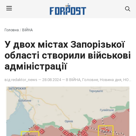
Головна
/
ВІЙНА
У двох містах Запорізької
області створили військові
адміністрації
від
redaktor_news
— 28.08.2024 — В
ВІЙНА
,
Головне
,
Новина дня
,
НОВИНИ