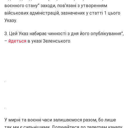
воєнного стану” заходи, пов’язані з утворенням
військових адміністрацій, зазначених у статті 1 цього
Указу.
З. Цей Указ набирає чинності з дня його опублікування”,
–
йдеться
в указі Зеленського.
.
.
У мирні та воєнні часи залишаємося разом, бо лише
так ми є сильнішими. Долучайтеся до телеграм каналу