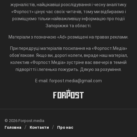
журналістів, найцікавіші розслідування і чесну аналітику.
«Форпост» цінує час своїх читачів, тому ми відбираємо і
розміщуємо тільки найважливішу інформацію про події
Запоріжжя та області.
Матеріали з позначкою «Ad» розміщені на правах реклами.
При передруці матеріалів посилання на «Форпост.Медіа»
обов'язкове. Якщо ви, дорогі колеги, вкраде наш матеріал,
колектив «Форпост.Медіа» зустріне вас ввечері в темній
підворітті і легенько пожурить. Дякую за розуміння.
E-mail: forpost.media@gmail.com
© 2026 Forpost.media
Головна
Контакти
Про нас