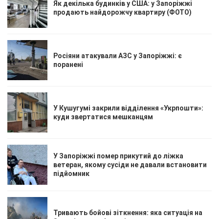
Як декілька будинків у США: у Запоріжжі
продають найдорожчу квартиру (ФОТО)
Росіяни атакували АЗС у Запоріжжі: є
поранені
У Кушугумі закрили відділення «Укрпошти»:
куди звертатися мешканцям
У Запоріжжі помер прикутий до ліжка
ветеран, якому сусіди не давали встановити
підйомник
Тривають бойові зіткнення: яка ситуація на