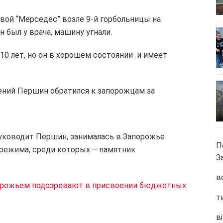
вой “Мерседес” возле 9-й горбольницы на
н был у врача, машину угнали.
10 лет, но он в хорошем состоянии и имеет
гений Першин обратился к запорожцам за
руководит Першин, занималась в Запорожье
П
ежима, среди которых – памятник
З
в
порожьем подозревают в присвоении бюджетных
т
ві