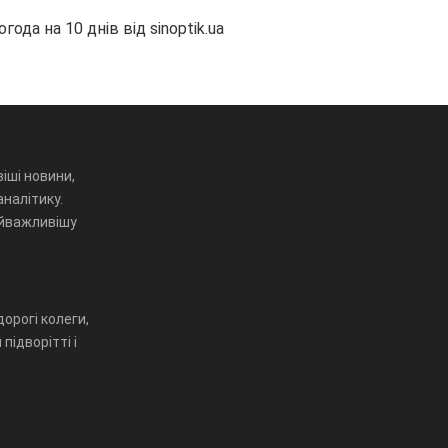
огода на 10 днів від
sinoptik.ua
іші новини,
аналітику.
айважливішу
орогі колеги,
підворітті і