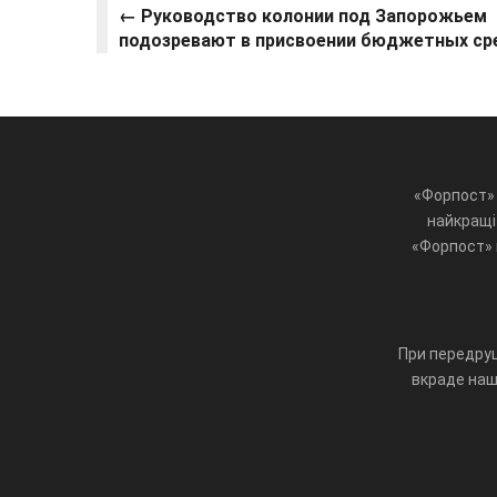
← Руководство колонии под Запорожьем
подозревают в присвоении бюджетных ср
«Форпост» 
найкращі 
«Форпост» ц
При передруц
вкраде наш 