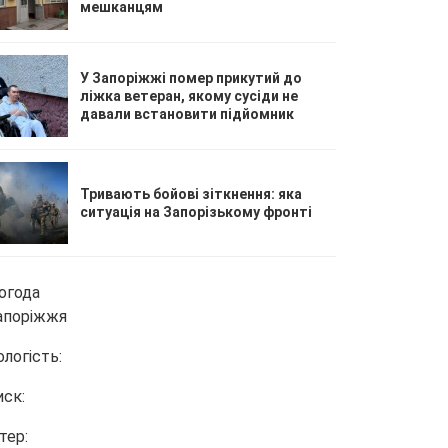
мешканцям
У Запоріжжі помер прикутий до
ліжка ветеран, якому сусіди не
давали встановити підйомник
Тривають бойові зіткнення: яка
ситуація на Запорізькому фронті
огода
апоріжжя
ологість:
иск:
тер: