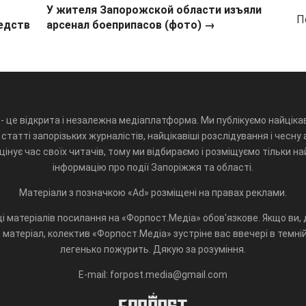
У жителя Запорожской области изъяли
П
едств
арсенал боеприпасов (фото) →
- це відкрита і незалежна медіаплатформа. Ми публікуємо найцікав
статті запорізьких журналістів, найцікавіші розслідування і чесну 
інує час своїх читачів, тому ми відбираємо і розміщуємо тільки н
інформацію про події Запоріжжя та області.
Матеріали з позначкою «Ad» розміщені на правах реклами.
і матеріалів посилання на «Форпост.Медіа» обов'язкове. Якщо ви, д
матеріал, колектив «Форпост.Медіа» зустріне вас ввечері в темній 
легенько пожурить. Дякую за розуміння.
E-mail: forpost.media@gmail.com