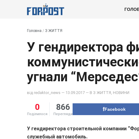
ГОЛО
Головна
/
З ЖИТТЯ
У гендиректора 
коммунистически
угнали “Мерседес
від
redaktor_news
— 13.09.2017 — В
З ЖИТТЯ
,
НОВИНИ
0
866
Facebook
Поділилося
Перегляди
У гендиректора строительной компании “Фор
служебный автомобиль.