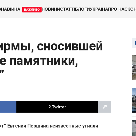
ВНА
ВІЙНА
НОВИНИ
СТАТТІ
БЛОГИ
УКРАЇНА
ПРО НАС
КОН
ВАЖЛИВО
фирмы, сносившей
е памятники,
”
↗
Twitter
т” Евгения Першина неизвестные угнали