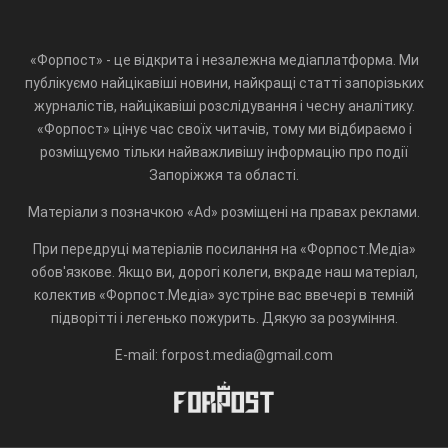
«Форпост» - це відкрита і незалежна медіаплатформа. Ми
публікуємо найцікавіші новини, найкращі статті запорізьких
журналістів, найцікавіші розслідування і чесну аналітику.
«Форпост» цінує час своїх читачів, тому ми відбираємо і
розміщуємо тільки найважливішу інформацію про події
Запоріжжя та області.
Матеріали з позначкою «Ad» розміщені на правах реклами.
При передруці матеріалів посилання на «Форпост.Медіа»
обов'язкове. Якщо ви, дорогі колеги, вкраде наш матеріал,
колектив «Форпост.Медіа» зустріне вас ввечері в темній
підворітті і легенько пожурить. Дякую за розуміння.
E-mail: forpost.media@gmail.com