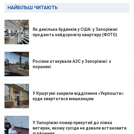
НАЙБІЛЬШ ЧИТАЮТЬ
Як декілька будинків у США: у Запоріжжі
продають найдорожчу квартиру (ФОТО)
Росіяни атакували АЗС у Запоріжжі: є
поранені
У Кушугумі закрили відділення «Укрпошти»:
куди звертатися мешканцям
У Запоріжжі помер прикутий до ліжка
ветеран, якому сусіди не давали встановити
підйомник