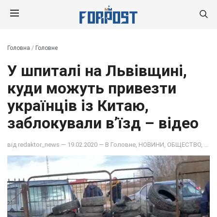
Головна
/
Головне
У шпиталі на Львівщині,
куди можуть привезти
українців із Китаю,
заблокували в’їзд – відео
від
redaktor_news
— 19.02.2020 — В
Головне
,
НОВИНИ
,
ОБЩЕСТВО
,
ПОД