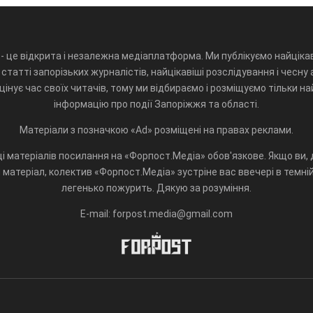
- це відкрита і незалежна медіаплатформа. Ми публікуємо найцікав
статті запорізьких журналістів, найцікавіші розслідування і чесну 
інує час своїх читачів, тому ми відбираємо і розміщуємо тільки н
інформацію про події Запоріжжя та області.
Матеріали з позначкою «Ad» розміщені на правах реклами.
і матеріалів посилання на «Форпост.Медіа» обов'язкове. Якщо ви, д
матеріал, колектив «Форпост.Медіа» зустріне вас ввечері в темній 
легенько пожурить. Дякую за розуміння.
E-mail: forpost.media@gmail.com