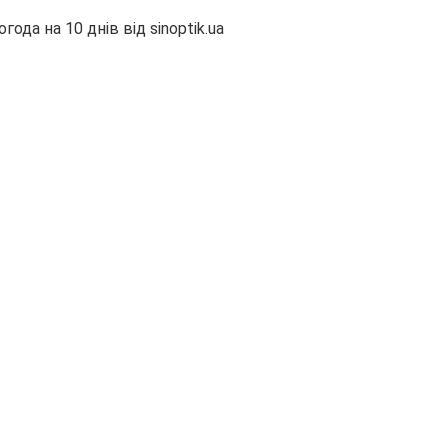
огода на 10 днів від
sinoptik.ua