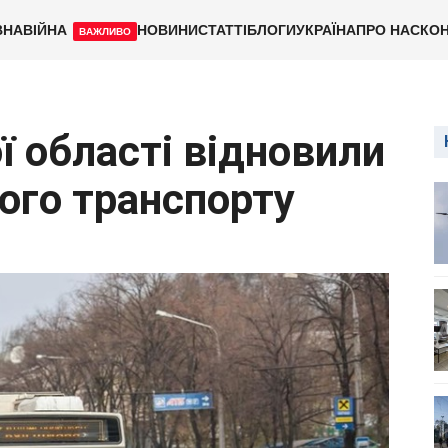
ВНА
ВІЙНА
НОВИНИ
СТАТТІ
БЛОГИ
УКРАЇНА
ПРО НАС
КОН
ВАЖЛИВО
ої області відновили
ого транспорту