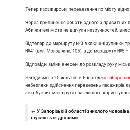
Тепер пасажирські перевезення по місту відн
Через припинення роботи одного з приватних п
Аби жителі міста не відчули незручностей, вне
Відтепер до маршруту №3 включені зупинки тра
№4” (вул. Молодіжна, 105), а до маршруту №5 –
Відповідні зміни внесені до розкладу руху міс
Нагадаємо, з 25 жовтня в Енергодарі
заборони
небезпеки здійснення перевезень пасажирів а
автобусних маршрутах загального користуванн
← У Запорізькій області зниклого чоловіка
шукають із дронами