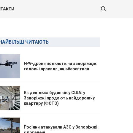
ТАКТИ
НАЙБІЛЬШ ЧИТАЮТЬ
FPV-дрони полюють на запоріжців:
головні правила, як вберегтися
Як декілька будинків у США: у
Запоріжжі продають найдорожчу
квартиру (ФОТО)
Росіяни атакували АЗС у Запоріжжі:
є поранені