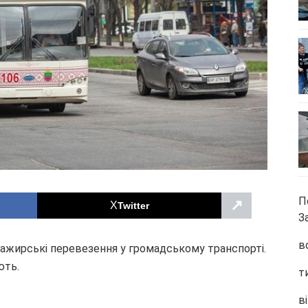
П
↗
Twitter
З
в
сажирські перевезення у громадському транспорті.
ють.
т
ві