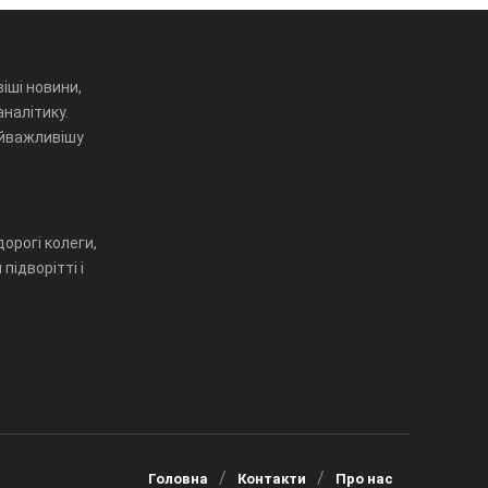
іші новини,
аналітику.
айважливішу
орогі колеги,
підворітті і
Головна
Контакти
Про нас