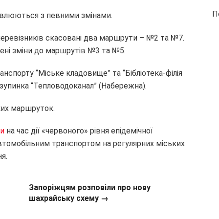
П
овлюються з певними змінами.
еревізників скасовані два маршрути – №2 та №7.
сені зміни до маршрутів №3 та №5.
нспорту “Міське кладовище” та “Бібліотека-філія
 зупинка “Тепловодоканал” (Набережна).
ьких маршруток.
ли
на час дії «червоного» рівня епідемічної
втомобільним транспортом на регулярних міських
я.
Запоріжцям розповіли про нову
шахрайську схему →