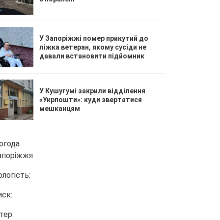
У Запоріжжі помер прикутий до
ліжка ветеран, якому сусіди не
давали встановити підйомник
У Кушугумі закрили відділення
«Укрпошти»: куди звертатися
мешканцям
огода
апоріжжя
ологість:
иск:
тер: