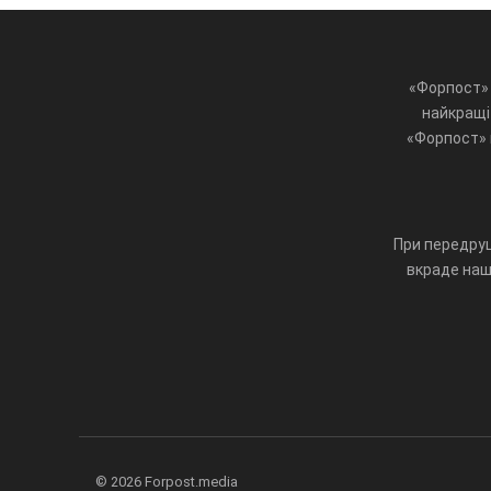
«Форпост» 
найкращі 
«Форпост» ц
При передруц
вкраде наш 
© 2026 Forpost.media