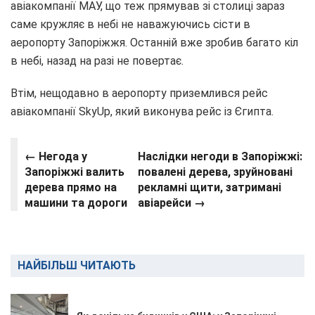
авіакомпанії МАУ, що теж прямував зі столиці зараз
саме кружляє в небі не наважуючись сісти в
аеропорту Запоріжжя. Останній вже зробив багато кіл
в небі, назад на разі не повертає.
Втім, нещодавно в аеропорту приземлився рейс
авіакомпанії SkyUp, який виконува рейс із Єгипта.
← Негода у
Наслідки негоди в Запоріжжі:
Запоріжжі валить
повалені дерева, зруйновані
дерева прямо на
рекламні щити, затримані
машини та дороги
авіарейси →
НАЙБІЛЬШ ЧИТАЮТЬ