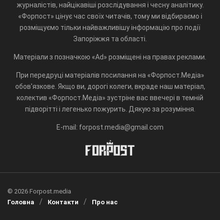
журналістів, найцікавіші розслідування і чесну аналітику.
«Форпост» цінує час своїх читачів, тому ми відбираємо і
розміщуємо тільки найважливішу інформацію про події
Запоріжжя та області.
Матеріали з позначкою «Ad» розміщені на правах реклами.
При передруці матеріалів посилання на «Форпост.Медіа»
обов'язкове. Якщо ви, дорогі колеги, вкраде наш матеріал,
колектив «Форпост.Медіа» зустріне вас ввечері в темній
підворітті і легенько пожурить. Дякую за розуміння.
E-mail: forpost.media@gmail.com
© 2026 Forpost.media
Головна
Контакти
Про нас