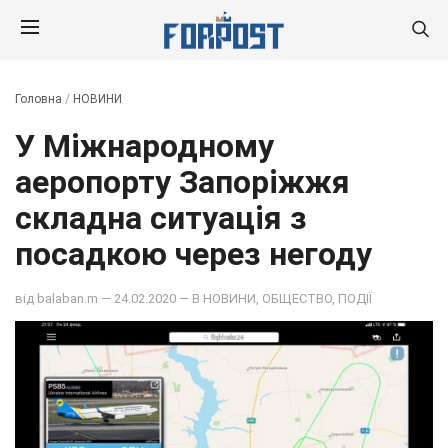
Головна
/
НОВИНИ
У Міжнародному
аеропорту Запоріжжя
складна ситуація з
посадкою через негоду
від
balaban.m
— 24.02.2020 — В
НОВИНИ
,
ОБЩЕСТВО
,
ПОДІЇ