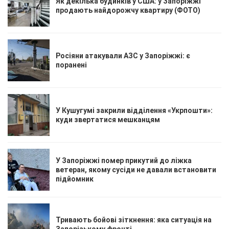
Як декілька будинків у США: у Запоріжжі
продають найдорожчу квартиру (ФОТО)
Росіяни атакували АЗС у Запоріжжі: є
поранені
У Кушугумі закрили відділення «Укрпошти»:
куди звертатися мешканцям
У Запоріжжі помер прикутий до ліжка
ветеран, якому сусіди не давали встановити
підйомник
Тривають бойові зіткнення: яка ситуація на