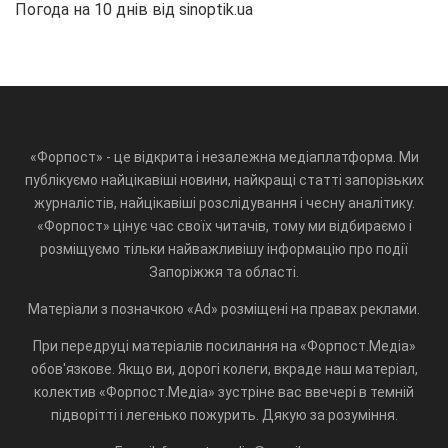
Погода на 10 днів від
sinoptik.ua
«Форпост» - це відкрита і незалежна медіаплатформа. Ми
публікуємо найцікавіші новини, найкращі статті запорізьких
журналістів, найцікавіші розслідування і чесну аналітику.
«Форпост» цінує час своїх читачів, тому ми відбираємо і
розміщуємо тільки найважливішу інформацію про події
Запоріжжя та області.
Матеріали з позначкою «Ad» розміщені на правах реклами.
При передруці матеріалів посилання на «Форпост.Медіа»
обов'язкове. Якщо ви, дорогі колеги, вкраде наш матеріал,
колектив «Форпост.Медіа» зустріне вас ввечері в темній
підворітті і легенько пожурить. Дякую за розуміння.