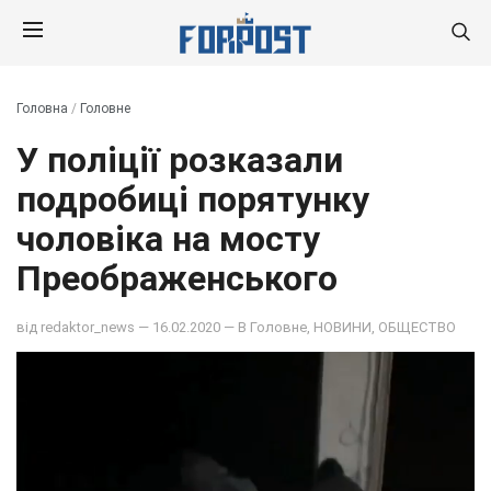
Головна
/
Головне
У поліції розказали
подробиці порятунку
чоловіка на мосту
Преображенського
від
redaktor_news
— 16.02.2020 — В
Головне
,
НОВИНИ
,
ОБЩЕСТВО