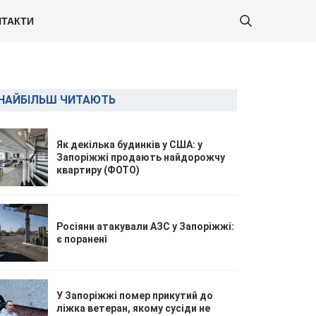
ТАКТИ
НАЙБІЛЬШ ЧИТАЮТЬ
Як декілька будинків у США: у
Запоріжжі продають найдорожчу
квартиру (ФОТО)
Росіяни атакували АЗС у Запоріжжі:
є поранені
У Запоріжжі помер прикутий до
ліжка ветеран, якому сусіди не