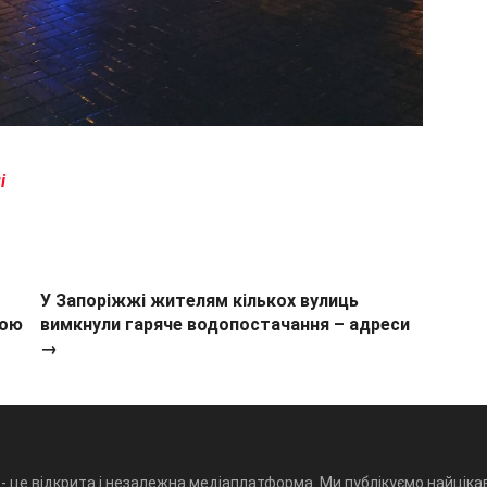
і
У Запоріжжі жителям кількох вулиць
тою
вимкнули гаряче водопостачання – адреси
→
- це відкрита і незалежна медіаплатформа. Ми публікуємо найцікав