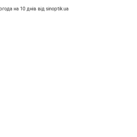
огода на 10 днів від
sinoptik.ua