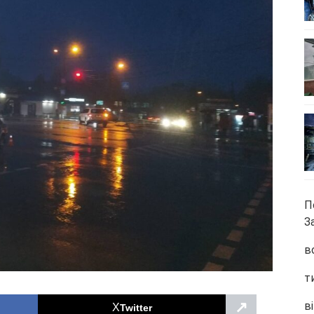
П
З
в
т
↗
ві
Twitter