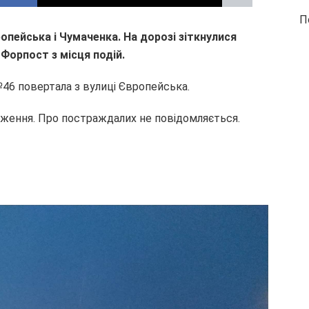
П
пейська і Чумаченка. На дорозі зіткнулися
Форпост з місця подій.
№46 повертала з вулиці Європейська.
дження. Про постраждалих не повідомляється.