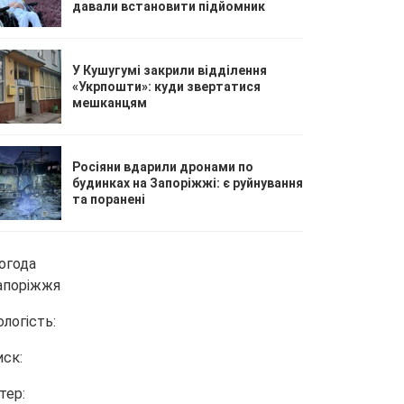
давали встановити підйомник
У Кушугумі закрили відділення
«Укрпошти»: куди звертатися
мешканцям
Росіяни вдарили дронами по
будинках на Запоріжжі: є руйнування
та поранені
огода
апоріжжя
ологість:
иск:
тер: