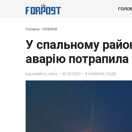
ГОЛО
Головна
/
НОВИНИ
У спальному райо
аварію потрапила
від
redaktor_news
— 03.02.2020 — В
НОВИНИ
,
ПОДІЇ