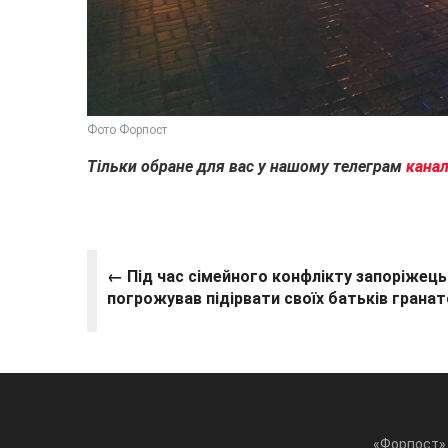
Фото Форпост
Тільки обране для вас у нашому телеграм
к
анал
← Під час сімейного конфлікту запоріжець
погрожував підірвати своїх батьків грана
«Форпост» 