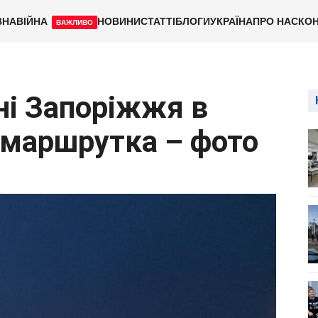
ВНА
ВІЙНА
НОВИНИ
СТАТТІ
БЛОГИ
УКРАЇНА
ПРО НАС
КОН
ВАЖЛИВО
ні Запоріжжя в
 маршрутка – фото