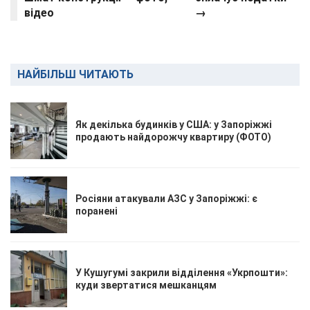
відео
→
НАЙБІЛЬШ ЧИТАЮТЬ
Як декілька будинків у США: у Запоріжжі
продають найдорожчу квартиру (ФОТО)
Росіяни атакували АЗС у Запоріжжі: є
поранені
У Кушугумі закрили відділення «Укрпошти»:
куди звертатися мешканцям