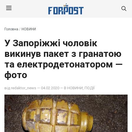
Головна
/
НОВИНИ
У Запоріжжі чоловік
викинув пакет з гранатою
та електродетонатором —
фото
від
redaktor_news
— 04.02.2020 — В
НОВИНИ
,
ПОДІЇ