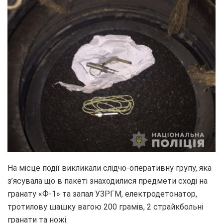
На місце події викликали слідчо-оперативну групу, яка
з’ясувала що в пакеті знаходилися предмети сході на
гранату «Ф-1» та запал УЗРГМ, електродетонатор,
тротилову шашку вагою 200 грамів, 2 страйкбольні
гранати та ножі.