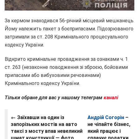
За кермом знаходився 56-річний місцевий мешканець.
Йому належить пакет з боєприпасами. Підозрюваного
затримали за ст. 208 Кримінального процесуального
кодексу України.
Відкрито кримінальне провадження за ознаками ч. 1
ст. 263 (незаконне поводження зі зброєю, бойовими
припасами або вибуховими речовинами)
Кримінального кодексу України.
Тільки обране для вас у нашому телеграм
каналі
← Заїхавши на один із
Андрій Согорін
–
запорізьких мостів на авто
не чіпайте бізнес,
таксі з мосту впав невеликий
який працює і
шмат конструкції — фото,
сплачує податки