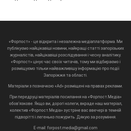
«Форпост» - це відкрита і незалежна медіаплатформа. Ми
публікуємо найцікавіші новини, найкращі статті запорізьких
журналістів, найцікавіші розслідування і чесну аналітику.
«Форпост» цінує час своїх читачів, тому ми відбираємо і
розміщуємо тільки найважливішу інформацію про події
Запоріжжя та області.
Матеріали з позначкою «Ad» розміщені на правах реклами.
При передруці матеріалів посилання на «Форпост.Медіа»
обов'язкове. Якщо ви, дорогі колеги, вкраде наш матеріал,
колектив «Форпост.Медіа» зустріне вас ввечері в темній
підворітті і легенько пожурить. Дякую за розуміння.
E-mail: forpost.media@gmail.com