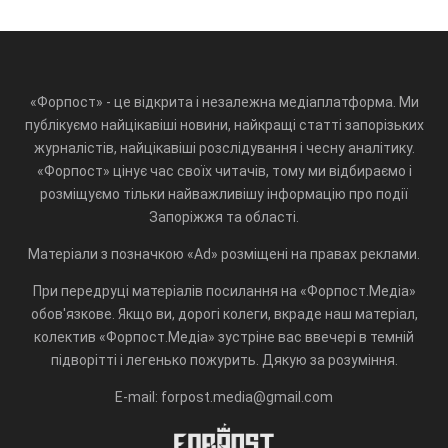
«Форпост» - це відкрита і незалежна медіаплатформа. Ми
публікуємо найцікавіші новини, найкращі статті запорізьких
журналістів, найцікавіші розслідування і чесну аналітику.
«Форпост» цінує час своїх читачів, тому ми відбираємо і
розміщуємо тільки найважливішу інформацію про події
Запоріжжя та області.
Матеріали з позначкою «Ad» розміщені на правах реклами.
При передруці матеріалів посилання на «Форпост.Медіа»
обов'язкове. Якщо ви, дорогі колеги, вкраде наш матеріал,
колектив «Форпост.Медіа» зустріне вас ввечері в темній
підворітті і легенько пожурить. Дякую за розуміння.
E-mail: forpost.media@gmail.com