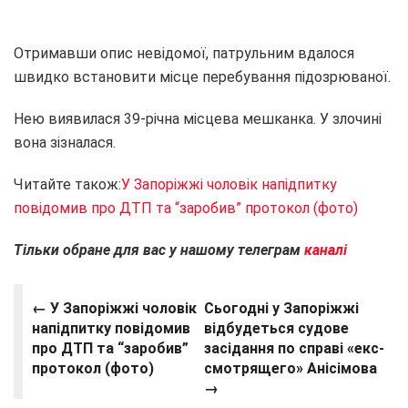
Отримавши опис невідомої, патрульним вдалося
швидко встановити місце перебування підозрюваної.
Нею виявилася 39-річна місцева мешканка. У злочині
вона зізналася.
Читайте також:
У Запоріжжі чоловік напідпитку
повідомив про ДТП та “заробив” протокол (фото)
Тільки обране для вас у нашому телеграм
каналі
← У Запоріжжі чоловік
Сьогодні у Запоріжжі
напідпитку повідомив
відбудеться судове
про ДТП та “заробив”
засідання по справі «екс-
протокол (фото)
смотрящего» Анісімова
→