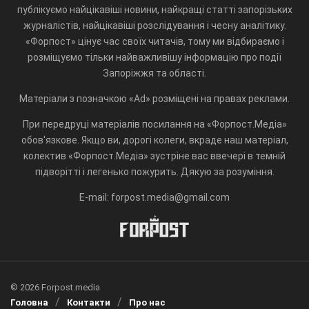
публікуємо найцікавіші новини, найкращі статті запорізьких
журналістів, найцікавіші розслідування і чесну аналітику.
«Форпост» цінує час своїх читачів, тому ми відбираємо і
розміщуємо тільки найважливішу інформацію про події
Запоріжжя та області.
Матеріали з позначкою «Ad» розміщені на правах реклами.
При передруці матеріалів посилання на «Форпост.Медіа»
обов'язкове. Якщо ви, дорогі колеги, вкраде наш матеріал,
колектив «Форпост.Медіа» зустріне вас ввечері в темній
підворітті і легенько пожурить. Дякую за розуміння.
E-mail: forpost.media@gmail.com
© 2026 Forpost.media
Головна
Контакти
Про нас