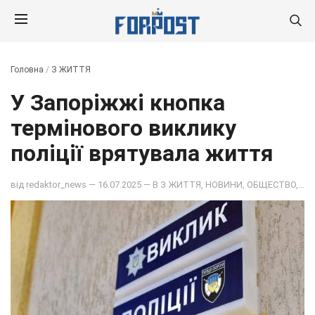
Головна
/
З ЖИТТЯ
У Запоріжжі кнопка
термінового виклику
поліції врятувала життя
від
redaktor_news
— 16.07.2025 — В
З ЖИТТЯ
,
НОВИНИ
,
ОБЩЕСТВО
,
ПОД