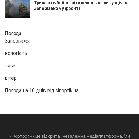
Тривають бойові зіткнення: яка ситуація на
Запорізькому фронті
Погода
Запоріжжя
вологість:
тиск:
вітер:
Погода на 10 днів від
sinoptik.ua
«Форпост» - це відкрита і незалежна медіаплатформа. Ми