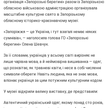
організація «Запорозькі берегині» разом із Запорізькою
обласною військовою адміністрацією організувала
масштабне культурне свято в Запорізькому
обласному історико-краєзнавчому музеї.
«Запоріжжя — це Україна, і тут взагалі немає ніяких
сумнівів», — наголосила голова ГО «Запорозькі
берегині» Олена Шевчук.
За її словами, українців у всьому світі вирізняє не
лише чарівна мова, а й неймовірна вишиванка — одяг,
що розквітає, як травневі квіти, і несе в собі численні
символи-обереги. Навіть людина, яка не знає мови,
впізнає українця за цим потужним культурним кодом.
У музеї відкрили велику виставку, де представили:
Автентичний український одяг, якому понад сто років,