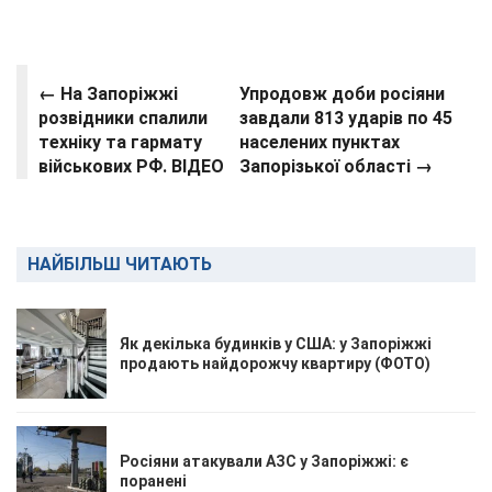
← На Запоріжжі
Упродовж доби росіяни
розвідники спалили
завдали 813 ударів по 45
техніку та гармату
населених пунктах
військових РФ. ВІДЕО
Запорізької області →
НАЙБІЛЬШ ЧИТАЮТЬ
Як декілька будинків у США: у Запоріжжі
продають найдорожчу квартиру (ФОТО)
Росіяни атакували АЗС у Запоріжжі: є
поранені