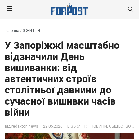
Головна
/
З ЖИТТЯ
У Запоріжжі масштабно
відзначили День
вишиванки: від
автентичних строїв
столітньої давнини до
сучасної вишивки часів
війни
від
redaktor_news
— 22.05.2026 — В
З ЖИТТЯ
,
НОВИНИ
,
ОБЩЕСТВО
,
ФО