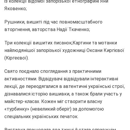
із колекції відомої запорізької етнографині Яни
Яковенко;
Рушники, вишиті під час повномасштабного
вторгнення, авторства Надії Ткаченко;
Три колекції вишитих писанок;Картини та мотанки
найлюдянішої запорізької художниці Оксани Киргієвої
(Кіргеєвої).
Свято поєднало споглядання з практичними
активностями. Відвідувачі відвідували інтерактивні
лекції, де переодягалися в автентичні українські строї,
дізнавалися історію вишивки, а також брали участь у
майстер-класах. Кожен міг створити власну
«турбинку» (невеликий оберіг) за допомогою
спеціальних українських печаток.
Виставка працювала два тижні й стала справжнім