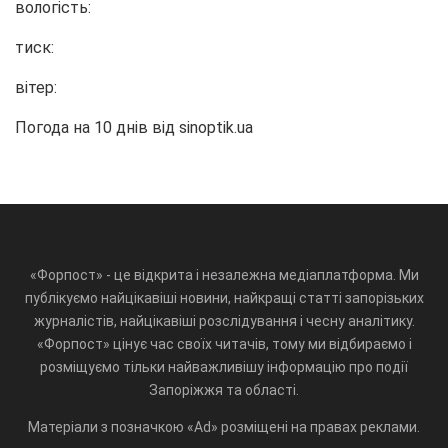
вологість:
тиск:
вітер:
Погода на 10 днів від
sinoptik.ua
«Форпост» - це відкрита і незалежна медіаплатформа. Ми
публікуємо найцікавіші новини, найкращі статті запорізьких
журналістів, найцікавіші розслідування і чесну аналітику.
«Форпост» цінує час своїх читачів, тому ми відбираємо і
розміщуємо тільки найважливішу інформацію про події
Запоріжжя та області.
Матеріали з позначкою «Ad» розміщені на правах реклами.