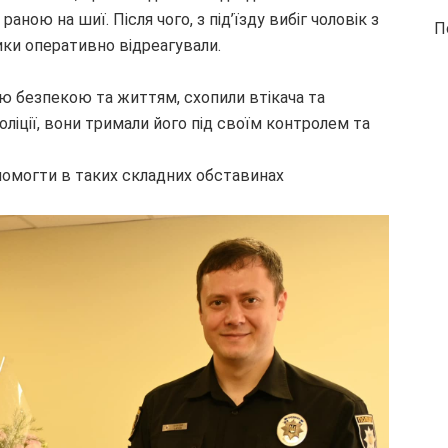
аною на шиї. Після чого, з під’їзду вибіг чоловік з
П
ки оперативно відреагували.
 безпекою та життям, схопили втікача та
оліції, вони тримали його під своїм контролем та
опомогти в таких складних обставинах