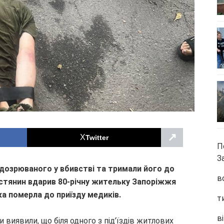
↗
Twitter
П
З
ідозрюваного у вбивстві та тримали його до
в
містянин вдарив 80-річну жительку Запоріжжя
а померла до приїзду медиків.
т
ві
 виявили, що біля одного з під’їздів житлових