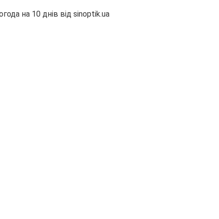
огода на 10 днів від
sinoptik.ua