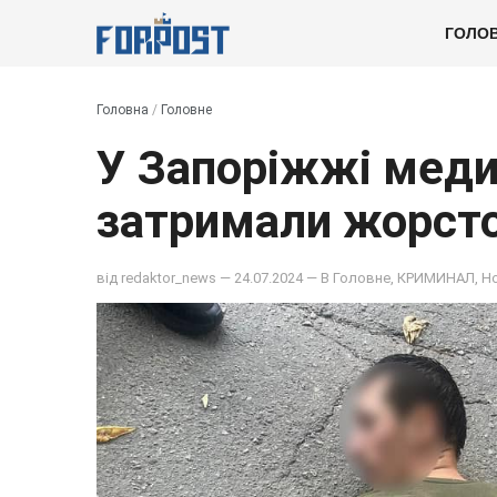
ГОЛО
Головна
/
Головне
У Запоріжжі меди
затримали жорсто
від
redaktor_news
— 24.07.2024 — В
Головне
,
КРИМИНАЛ
,
Н