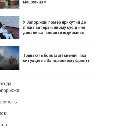
мешканцям
У Запоріжжі помер прикутий до
ліжка ветеран, якому сусіди не
давали встановити підйомник
Тривають бойові зіткнення: яка
ситуація на Запорізькому фронті
огода
апоріжжя
ологість:
иск:
тер: