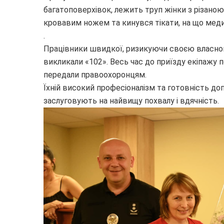
багатоповерхівок, лежить труп жінки з різаною р
кровавим ножем та кинувся тікати, на що меди
.
Працівники швидкої, ризикуючи своєю власною
викликали «102». Весь час до приїзду екіпажу п
передали правоохоронцям.
Їхній високий професіоналізм та готовність д
заслуговують на найвищу похвалу і вдячність.