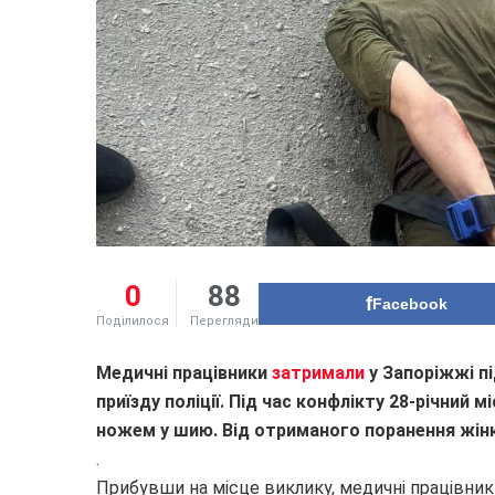
0
88
Facebook
Поділилося
Перегляди
Медичні працівники
затримали
у Запоріжжі п
приїзду поліції.
Під час конфлікту 28-річний 
ножем у шию. Від отриманого поранення жінк
.
Прибувши на місце виклику, медичні працівники