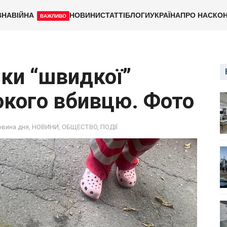
ВНА
ВІЙНА
НОВИНИ
СТАТТІ
БЛОГИ
УКРАЇНА
ПРО НАС
КОН
ВАЖЛИВО
ки “швидкої”
кого вбивцю. Фото
овина дня
,
НОВИНИ
,
ОБЩЕСТВО
,
ПОДІЇ