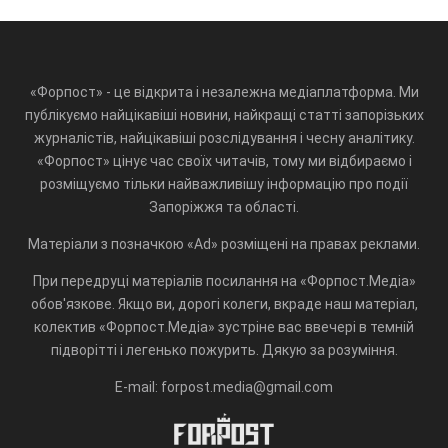
«Форпост» - це відкрита і незалежна медіаплатформа. Ми
публікуємо найцікавіші новини, найкращі статті запорізьких
журналістів, найцікавіші розслідування і чесну аналітику.
«Форпост» цінує час своїх читачів, тому ми відбираємо і
розміщуємо тільки найважливішу інформацію про події
Запоріжжя та області.
Матеріали з позначкою «Ad» розміщені на правах реклами.
При передруці матеріалів посилання на «Форпост.Медіа»
обов'язкове. Якщо ви, дорогі колеги, вкраде наш матеріал,
колектив «Форпост.Медіа» зустріне вас ввечері в темній
підворітті і легенько пожурить. Дякую за розуміння.
E-mail: forpost.media@gmail.com