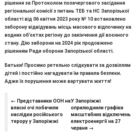
рішення за Протоколом позачергового засідання
регіональної комісії з питань ТЕБ та НС Запорізької
області від 06 квітня 2023 року № 10 встановлено
заборону відвідувань місць масового відпочинку на
водних об’єктах регіону до закінчення дії воєнного
стану. Дію заборони на 2024 рік продовжено
рішенням Ради оборони Запорізької області.
Батьки! Просимо ретельно слідкувати за дозвіллям
дітей і постійно нагадувати їм правила безпеки.
Адже їх порушення може вартувати життя!
← Представники ООН на
У Запоріжжі
власні очі побачили
оприлюднили графіки
наслідки російського
масштабних відключень
терору у Запоріжжі
електроенергії на 27
червня →