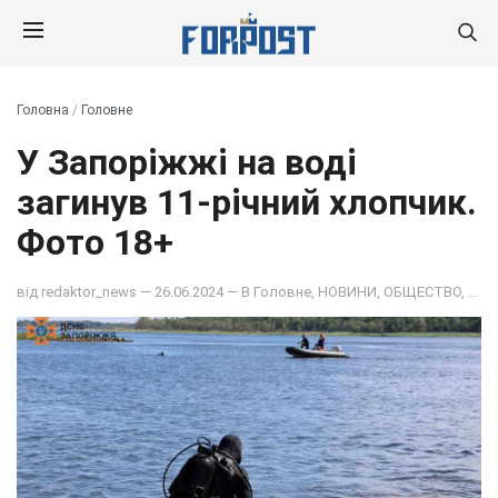
Головна
/
Головне
У Запоріжжі на воді
загинув 11-річний хлопчик.
Фото 18+
від
redaktor_news
— 26.06.2024 — В
Головне
,
НОВИНИ
,
ОБЩЕСТВО
,
ПОД