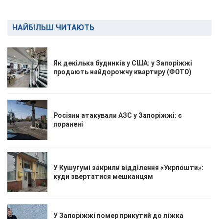
НАЙБІЛЬШ ЧИТАЮТЬ
Як декілька будинків у США: у Запоріжжі
продають найдорожчу квартиру (ФОТО)
Росіяни атакували АЗС у Запоріжжі: є
поранені
У Кушугумі закрили відділення «Укрпошти»:
куди звертатися мешканцям
У Запоріжжі помер прикутий до ліжка