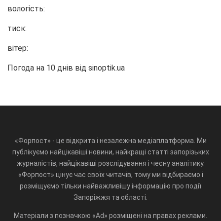
вологість:
тиск:
вітер:
Погода на 10 днів від
sinoptik.ua
«Форпост» - це відкрита і незалежна медіаплатформа. Ми
публікуємо найцікавіші новини, найкращі статті запорізьких
журналістів, найцікавіші розслідування і чесну аналітику.
«Форпост» цінує час своїх читачів, тому ми відбираємо і
розміщуємо тільки найважливішу інформацію про події
Запоріжжя та області.
Матеріали з позначкою «Ad» розміщені на правах реклами.