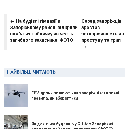
← На будівлі гімназії в
Серед запоріжців
Запорізькому районі відкрили
зростає
пам’ятну табличку на честь
захворюваність на
загиблого захисника. ФОТО
простуду та грип
→
НАЙБІЛЬШ ЧИТАЮТЬ
FPV-дрони полюють на запоріжців: головні
правила, як вберегтися
Як декілька будинків у США: у Запоріжжі
продають найдорожчу квартиру (ФОТО)