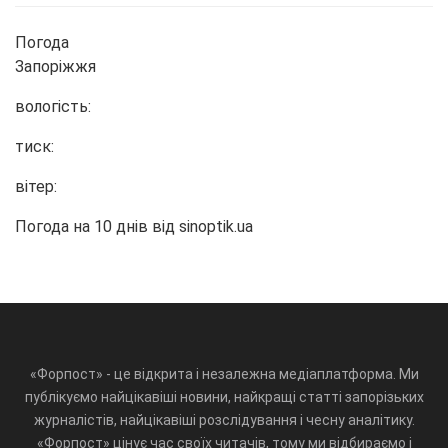
Погода
Запоріжжя
вологість:
тиск:
вітер:
Погода на 10 днів від
sinoptik.ua
«Форпост» - це відкрита і незалежна медіаплатформа. Ми
публікуємо найцікавіші новини, найкращі статті запорізьких
журналістів, найцікавіші розслідування і чесну аналітику.
«Форпост» цінує час своїх читачів, тому ми відбираємо і