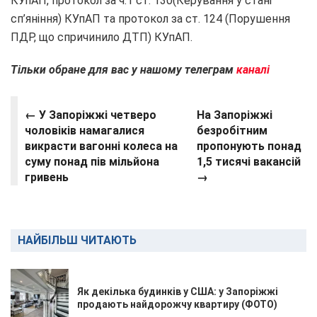
КУпАП, протокол за ч.1 ст. 130(Керування у стані
сп’яніння) КУпАП та протокол за ст. 124 (Порушення
ПДР, що спричинило ДТП) КУпАП.
Тільки обране для вас у нашому телеграм
каналі
← У Запоріжжі четверо
На Запоріжжі
чоловіків намагалися
безробітним
викрасти вагонні колеса на
пропонують понад
суму понад пів мільйона
1,5 тисячі вакансій
гривень
→
НАЙБІЛЬШ ЧИТАЮТЬ
Як декілька будинків у США: у Запоріжжі
продають найдорожчу квартиру (ФОТО)