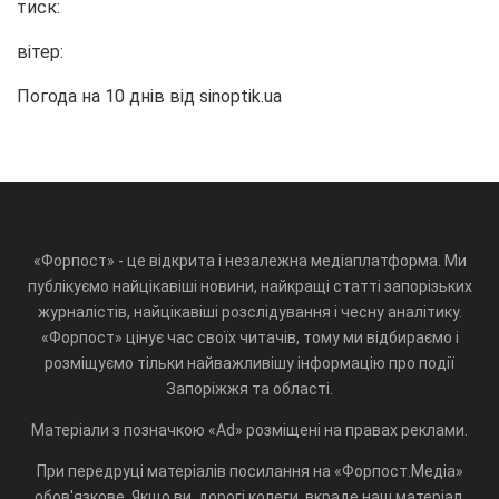
тиск:
вітер:
Погода на 10 днів від
sinoptik.ua
«Форпост» - це відкрита і незалежна медіаплатформа. Ми
публікуємо найцікавіші новини, найкращі статті запорізьких
журналістів, найцікавіші розслідування і чесну аналітику.
«Форпост» цінує час своїх читачів, тому ми відбираємо і
розміщуємо тільки найважливішу інформацію про події
Запоріжжя та області.
Матеріали з позначкою «Ad» розміщені на правах реклами.
При передруці матеріалів посилання на «Форпост.Медіа»
обов'язкове. Якщо ви, дорогі колеги, вкраде наш матеріал,