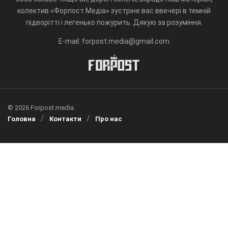
колектив «Форпост.Медіа» зустріне вас ввечері в темній
підворітті і легенько пожурить. Дякую за розуміння.
E-mail: forpost.media@gmail.com
© 2026 Forpost.media
Головна
Контакти
Про нас