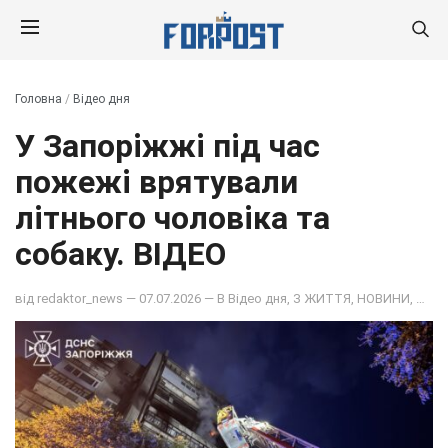
Головна
/
Відео дня
У Запоріжжі під час
пожежі врятували
літнього чоловіка та
собаку. ВІДЕО
від
redaktor_news
— 07.07.2026 — В
Відео дня
,
З ЖИТТЯ
,
НОВИНИ
,
ОБЩ