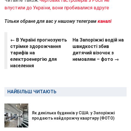
Читайте також:
Чергових гастролерів з Росії не
впустили до України, вони пробивалися вдруге
Тільки обране для вас у нашому телеграм
каналі
← В Україні прогнозують
На Запоріжжі водій на
стрімке здорожчання
швидкості збив
тарифів на
дитячий візочок з
електроенергію для
немовлям – фото →
населення
НАЙБІЛЬШ ЧИТАЮТЬ
Як декілька будинків у США: у Запоріжжі
продають найдорожчу квартиру (ФОТО)