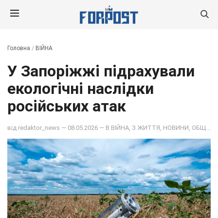
Головна
/
ВІЙНА
У Запоріжжі підрахували
екологічні наслідки
російських атак
від
redaktor_news
— 08.05.2026 — В
ВІЙНА
,
З ЖИТТЯ
,
НОВИНИ
,
ОБЩЕСТВО