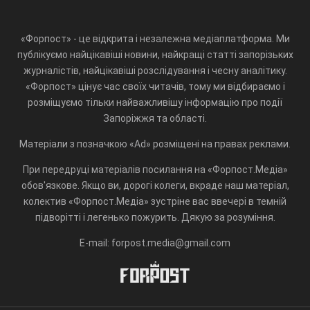
«Форпост» - це відкрита і незалежна медіаплатформа. Ми
публікуємо найцікавіші новини, найкращі статті запорізьких
журналістів, найцікавіші розслідування і чесну аналітику.
«Форпост» цінує час своїх читачів, тому ми відбираємо і
розміщуємо тільки найважливішу інформацію про події
Запоріжжя та області.
Матеріали з позначкою «Ad» розміщені на правах реклами.
При передруці матеріалів посилання на «Форпост.Медіа»
обов'язкове. Якщо ви, дорогі колеги, вкраде наш матеріал,
колектив «Форпост.Медіа» зустріне вас ввечері в темній
підворітті і легенько пожурить. Дякую за розуміння.
E-mail: forpost.media@gmail.com