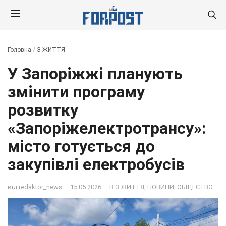
Головна
/
З ЖИТТЯ
У Запоріжжі планують
змінити програму
розвитку
«Запоріжелектротрансу»:
місто готується до
закупівлі електробусів
від
redaktor_news
— 15.05.2026 — В
З ЖИТТЯ
,
НОВИНИ
,
ОБЩЕСТВО