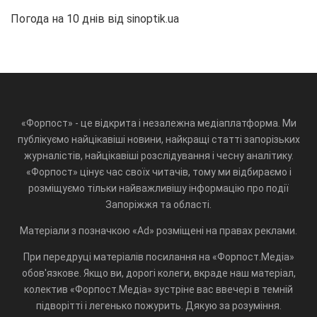
Погода на 10 днів від
sinoptik.ua
«Форпост» - це відкрита і незалежна медіаплатформа. Ми
публікуємо найцікавіші новини, найкращі статті запорізьких
журналістів, найцікавіші розслідування і чесну аналітику.
«Форпост» цінує час своїх читачів, тому ми відбираємо і
розміщуємо тільки найважливішу інформацію про події
Запоріжжя та області.
Матеріали з позначкою «Ad» розміщені на правах реклами.
При передруці матеріалів посилання на «Форпост.Медіа»
обов'язкове. Якщо ви, дорогі колеги, вкраде наш матеріал,
колектив «Форпост.Медіа» зустріне вас ввечері в темній
підворітті і легенько пожурить. Дякую за розуміння.