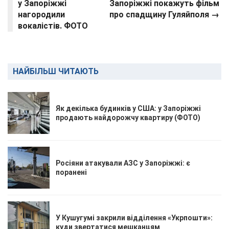
у Запоріжжі
Запоріжжі покажуть фільм
нагородили
про спадщину Гуляйполя →
вокалістів. ФОТО
НАЙБІЛЬШ ЧИТАЮТЬ
Як декілька будинків у США: у Запоріжжі
продають найдорожчу квартиру (ФОТО)
Росіяни атакували АЗС у Запоріжжі: є
поранені
У Кушугумі закрили відділення «Укрпошти»:
куди звертатися мешканцям